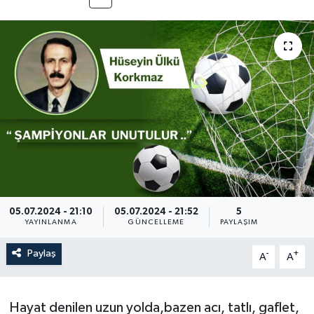
Eğitim
Teknoloji
Asayiş
Resmi İlan
05.07.2024 - 21:10
05.07.2024 - 21:52
5
YAYINLANMA
GÜNCELLEME
PAYLAŞIM
Paylaş
-
+
A
A
Hayat denilen uzun yolda,bazen acı, tatlı, gaflet,