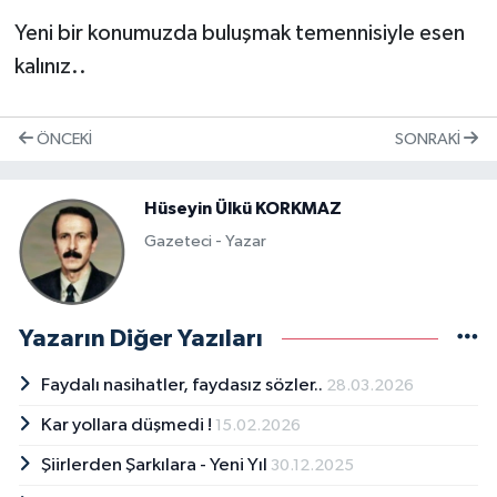
Yeni bir konumuzda buluşmak temennisiyle esen
kalınız..
ÖNCEKI
SONRAKI
Hüseyin Ülkü KORKMAZ
Gazeteci - Yazar
Yazarın Diğer Yazıları
Faydalı nasihatler, faydasız sözler..
28.03.2026
Kar yollara düşmedi !
15.02.2026
Şiirlerden Şarkılara - Yeni Yıl
30.12.2025