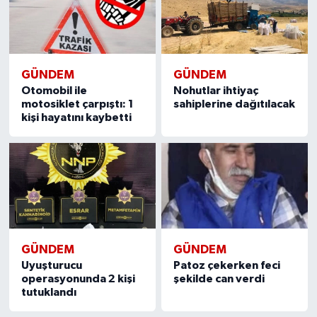
GÜNDEM
GÜNDEM
Otomobil ile
Nohutlar ihtiyaç
motosiklet çarpıştı: 1
sahiplerine dağıtılacak
kişi hayatını kaybetti
GÜNDEM
GÜNDEM
Uyuşturucu
Patoz çekerken feci
operasyonunda 2 kişi
şekilde can verdi
tutuklandı