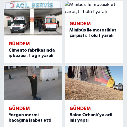
GÜNDEM
Minibüs ile motosiklet
çarpıştı: 1 ölü 1 yaralı
GÜNDEM
Çimento fabrikasında
iş kazası: 1 ağır yaralı
GÜNDEM
GÜNDEM
Yorgun mermi
Balon Orhanlı’ya acil
bacağına isabet etti
iniş yaptı