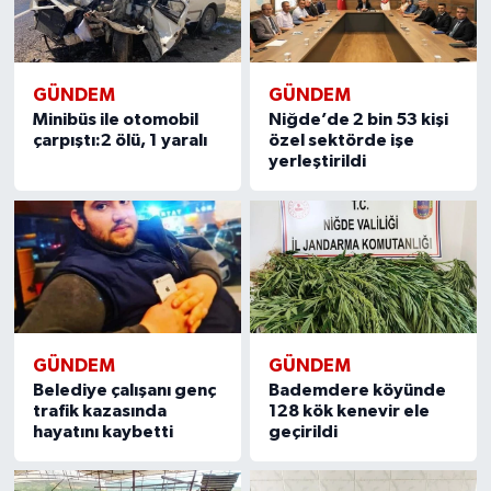
GÜNDEM
GÜNDEM
Minibüs ile otomobil
Niğde’de 2 bin 53 kişi
çarpıştı:2 ölü, 1 yaralı
özel sektörde işe
yerleştirildi
GÜNDEM
GÜNDEM
Belediye çalışanı genç
Bademdere köyünde
trafik kazasında
128 kök kenevir ele
hayatını kaybetti
geçirildi