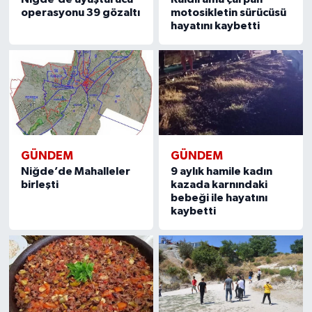
operasyonu 39 gözaltı
motosikletin sürücüsü
hayatını kaybetti
GÜNDEM
GÜNDEM
Niğde’de Mahalleler
9 aylık hamile kadın
birleşti
kazada karnındaki
bebeği ile hayatını
kaybetti