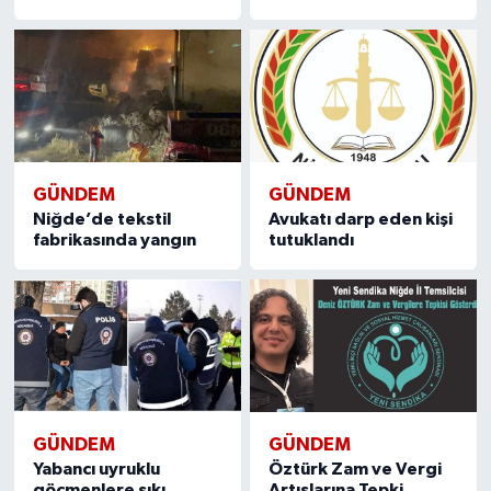
GÜNDEM
GÜNDEM
Niğde’de tekstil
Avukatı darp eden kişi
fabrikasında yangın
tutuklandı
GÜNDEM
GÜNDEM
Yabancı uyruklu
Öztürk Zam ve Vergi
göçmenlere sıkı
Artışlarına Tepki