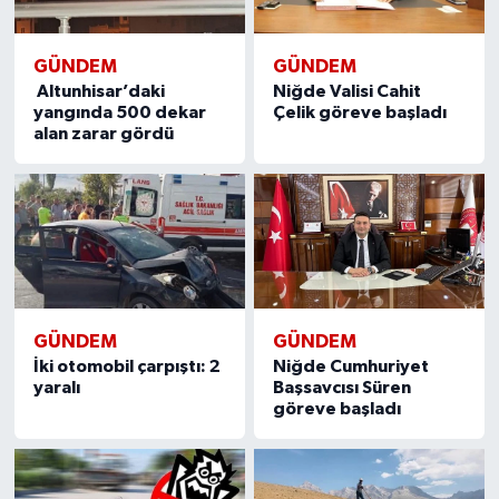
GÜNDEM
GÜNDEM
​ Altunhisar’daki
Niğde Valisi Cahit
yangında 500 dekar
Çelik göreve başladı
alan zarar gördü
GÜNDEM
GÜNDEM
İki otomobil çarpıştı: 2
Niğde Cumhuriyet
yaralı
Başsavcısı Süren
göreve başladı