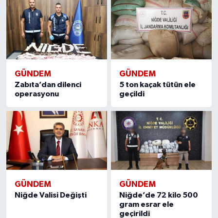
GÜNDEM
GÜNDEM
Zabıta’dan dilenci
5 ton kaçak tütün ele
operasyonu
geçildi
GÜNDEM
GÜNDEM
Niğde Valisi Değişti
Niğde’de 72 kilo 500
gram esrar ele
geçirildi