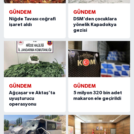
GÜNDEM
GÜNDEM
Niğde Tavası coğrafi
DSM’den çocuklara
işaret aldı
yönelik Kapadokya
gezisi
GÜNDEM
GÜNDEM
Ağçaşar ve Aktaş’ta
5 milyon 320 bin adet
uyuşturucu
makaron ele geçirildi
operasyonu