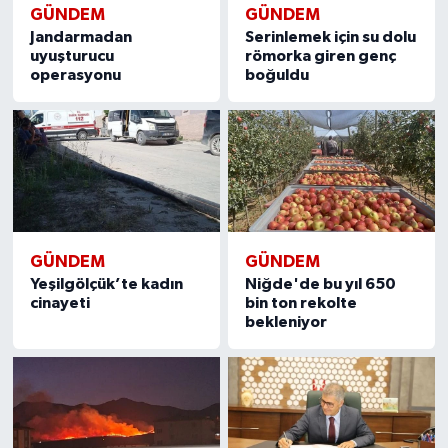
GÜNDEM
GÜNDEM
Jandarmadan
Serinlemek için su dolu
uyuşturucu
römorka giren genç
operasyonu
boğuldu
GÜNDEM
GÜNDEM
Yeşilgölçük’te kadın
Niğde'de bu yıl 650
cinayeti
bin ton rekolte
bekleniyor