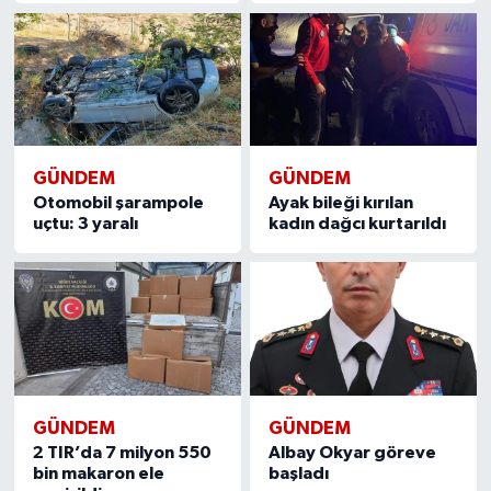
GÜNDEM
GÜNDEM
Otomobil şarampole
Ayak bileği kırılan
uçtu: 3 yaralı
kadın dağcı kurtarıldı
GÜNDEM
GÜNDEM
2 TIR’da 7 milyon 550
Albay Okyar göreve
bin makaron ele
başladı