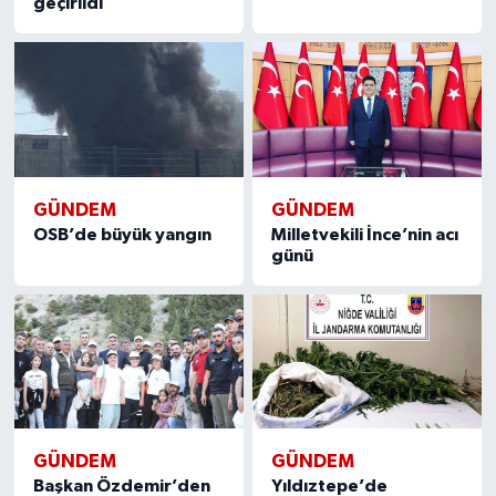
geçirildi
GÜNDEM
GÜNDEM
OSB’de büyük yangın
Milletvekili İnce’nin acı
günü
GÜNDEM
GÜNDEM
Başkan Özdemir’den
Yıldıztepe’de