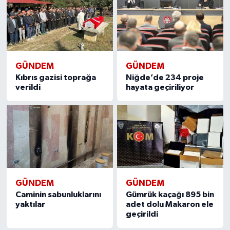
GÜNDEM
GÜNDEM
Kıbrıs gazisi toprağa
Niğde’de 234 proje
verildi
hayata geçiriliyor
GÜNDEM
GÜNDEM
Caminin sabunluklarını
Gümrük kaçağı 895 bin
yaktılar
adet dolu Makaron ele
geçirildi