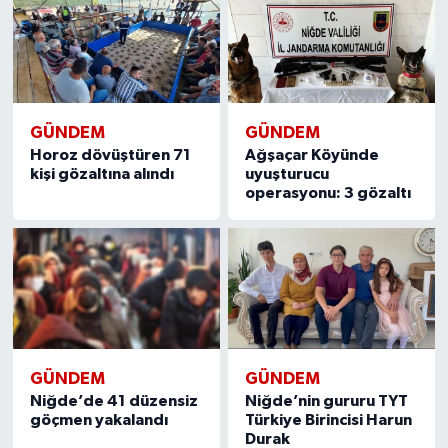
GÜNDEM
GÜNDEM
Horoz dövüştüren 71
Ağşaçar Köyünde
kişi gözaltına alındı
uyuşturucu
operasyonu: 3 gözaltı
GÜNDEM
GÜNDEM
Niğde’de 41 düzensiz
Niğde’nin gururu TYT
göçmen yakalandı
Türkiye Birincisi Harun
Durak