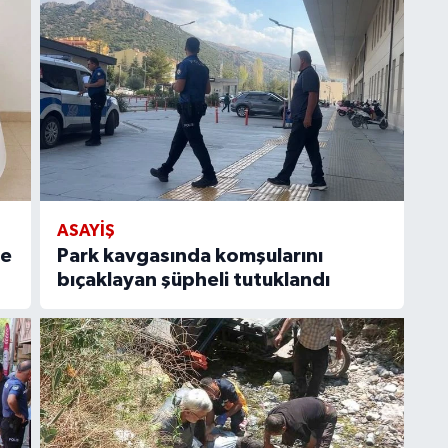
ASAYIŞ
le
Park kavgasında komşularını
bıçaklayan şüpheli tutuklandı