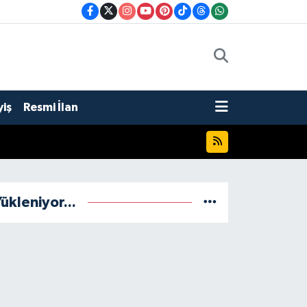
iş
Resmi İlan
ükleniyor...