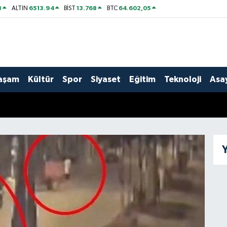
8
6513.94
13.768
64.602,05
ALTIN
BİST
BTC
aşam
Kültür
Spor
Siyaset
Eğitim
Teknoloji
Asay
Y