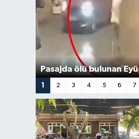
Eğitim
Teknoloji
Asayiş
Resmi İlan
Pasajda ölü bulunan Eyü
1
2
3
4
5
6
7