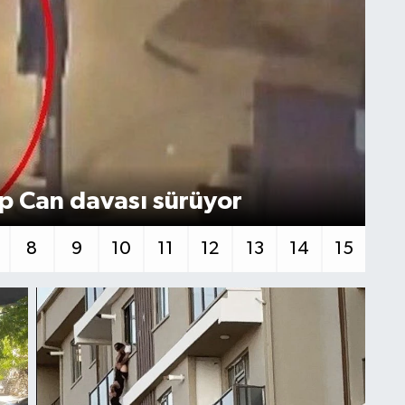
p Can davası sürüyor
Tr
8
9
10
11
12
13
14
15