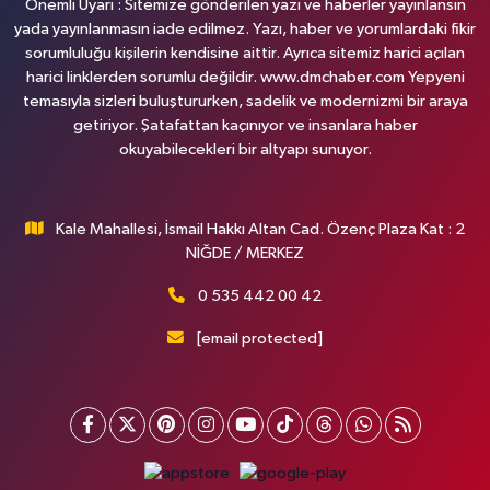
Önemli Uyarı : Sitemize gönderilen yazı ve haberler yayınlansın
yada yayınlanmasın iade edilmez. Yazı, haber ve yorumlardaki fikir
sorumluluğu kişilerin kendisine aittir. Ayrıca sitemiz harici açılan
harici linklerden sorumlu değildir. www.dmchaber.com Yepyeni
temasıyla sizleri buluştururken, sadelik ve modernizmi bir araya
getiriyor. Şatafattan kaçınıyor ve insanlara haber
okuyabilecekleri bir altyapı sunuyor.
Kale Mahallesi, İsmail Hakkı Altan Cad. Özenç Plaza Kat : 2
NİĞDE / MERKEZ
0 535 442 00 42
[email protected]