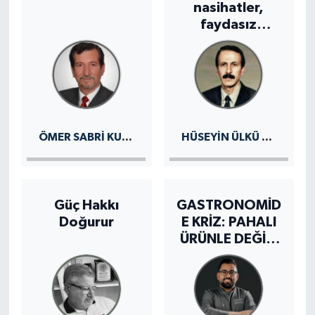
nasihatler,
faydasız
Eğitim
sözler..
Teknoloji
Asayiş
Resmi İlan
ÖMER SABRI KURŞUN
HÜSEYIN ÜLKÜ KORKMAZ
Güç Hakkı
GASTRONOMİD
Doğurur
E KRİZ: PAHALI
ÜRÜNLE DEĞİL,
ZEKİ MUTFAKLA
ÇÖZÜLÜR