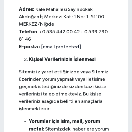
Adres:
Kale Mahallesi Sayın sokak
Akdoğan İş Merkezi Kat : 1 No : 1, 51100
MERKEZ/Niğde
Telefon :
0 535 442 00 42 - 0 539 790
81 46
E-posta :
[email protected]
Kişisel Verilerinizin İşlenmesi
Sitemizi ziyaret ettiğinizde veya Sitemiz
üzerinden yorum yapmak veya iletişime
geçmek istediğinizde sizden bazı kişisel
verilerinizi talep etmekteyiz. Bu kişisel
verileriniz aşağıda belirtilen amaçlarla
işlenmektedir:
Yorumlar için isim, mail, yorum
metni:
Sitemizdeki haberlere yorum