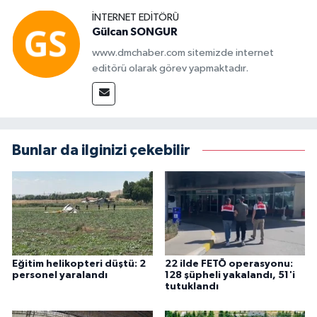
İNTERNET EDITÖRÜ
Gülcan SONGUR
www.dmchaber.com sitemizde internet
editörü olarak görev yapmaktadır.
Bunlar da ilginizi çekebilir
Eğitim helikopteri düştü: 2
22 ilde FETÖ operasyonu:
personel yaralandı
128 şüpheli yakalandı, 51'i
tutuklandı