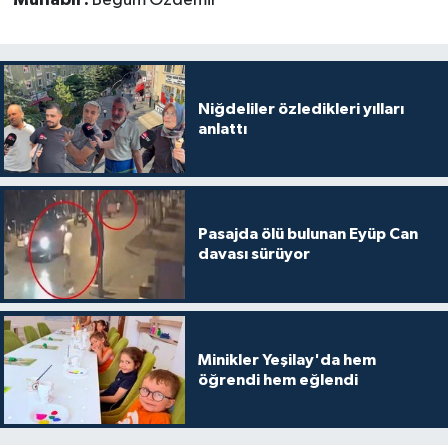
Niğdeliler özledikleri yılları
anlattı
Pasajda ölü bulunan Eyüp Can
davası sürüyor
Minikler Yeşilay'da hem
öğrendi hem eğlendi