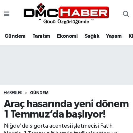
Gündem
Nöbetçi Eczaneler
Gündem
Tanıtım
Ekonomi
Sağlık
Yaşam
K
Tanıtım
Hava Durumu
Ekonomi
Trafik Durumu
Sağlık
Süper Lig Puan Durumu ve Fikstür
Yaşam
Tüm Manşetler
HABERLER
GÜNDEM
Kültür
Son Dakika Haberleri
Araç hasarında yeni dönem
1 Temmuz’da başlıyor!
Spor
Haber Arşivi
Niğde'de sigorta acentesi işletmecisi Fatih
Siyaset