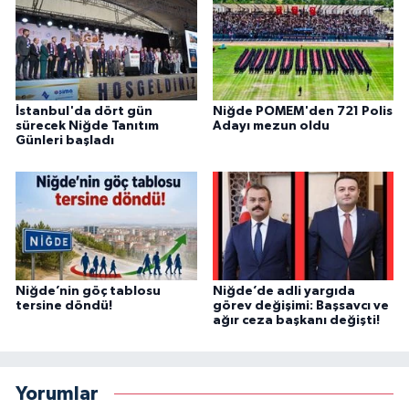
İstanbul'da dört gün
Niğde POMEM'den 721 Polis
sürecek Niğde Tanıtım
Adayı mezun oldu
Günleri başladı
Niğde’nin göç tablosu
Niğde’de adli yargıda
tersine döndü!
görev değişimi: Başsavcı ve
ağır ceza başkanı değişti!
Yorumlar