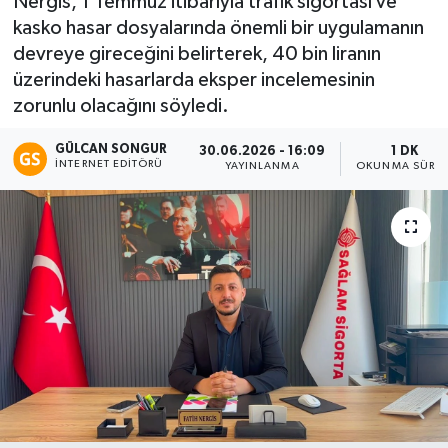
Nergis, 1 Temmuz itibarıyla trafik sigortası ve
kasko hasar dosyalarında önemli bir uygulamanın
Eğitim
devreye gireceğini belirterek, 40 bin liranın
üzerindeki hasarlarda eksper incelemesinin
Teknoloji
zorunlu olacağını söyledi.
Asayiş
GÜLCAN SONGUR
30.06.2026 - 16:09
1 DK
İNTERNET EDITÖRÜ
YAYINLANMA
OKUNMA SÜRES
Resmi İlan