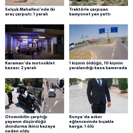
Selçuk Mahallesi'nde iki
Traktörle çarpışan
araç çarpıştı: 1 yaralı
kamyonet yan yattı
Karaman'da motosiklet
1 kişinin öldüğü, 10 kişinin
kazası: 2 yaralı
yaralandığı kaza kamerada
Otomobilin çarptığı
Konya'da asker
yayanın düşürdüğü
eğlencesinde bıçakla
dondurma ikinci kazaya
kavga: 1 ölü
neden oldu