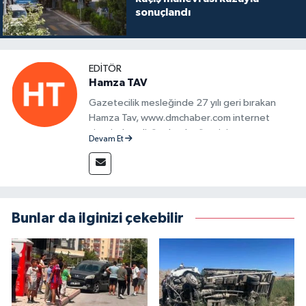
sonuçlandı
EDITÖR
Hamza TAV
Gazetecilik mesleğinde 27 yılı geri bırakan
Hamza Tav, www.dmchaber.com internet
sitesinde editör olarak görevini
Devam Et
sürdürmektedir.
Bunlar da ilginizi çekebilir