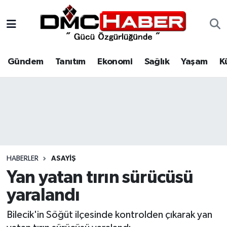
Gündem
Nöbetçi Eczaneler
Gündem
Tanıtım
Ekonomi
Sağlık
Yaşam
K
Tanıtım
Hava Durumu
Ekonomi
Trafik Durumu
Sağlık
Süper Lig Puan Durumu ve Fikstür
Yaşam
Tüm Manşetler
HABERLER
ASAYIŞ
Kültür
Son Dakika Haberleri
Yan yatan tırın sürücüsü
yaralandı
Spor
Haber Arşivi
Bilecik'in Söğüt ilçesinde kontrolden çıkarak yan
Siyaset