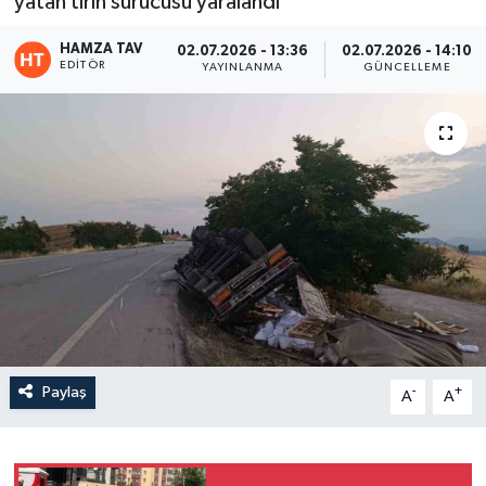
yatan tırın sürücüsü yaralandı
Eğitim
HAMZA TAV
02.07.2026 - 13:36
02.07.2026 - 14:10
EDITÖR
YAYINLANMA
GÜNCELLEME
Teknoloji
Asayiş
Resmi İlan
Paylaş
-
+
A
A