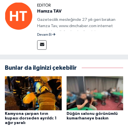
EDITÖR
Hamza TAV
Gazetecilik mesleğinde 27 yılı geri bırakan
Hamza Tav, www.dmchaber.com internet
sitesinde editör olarak görevini
Devam Et
sürdürmektedir.
Bunlar da ilginizi çekebilir
Kamyona çarpan tırın
Düğün salonu görünümlü
kupası dorseden ayrıldı: 1
kumarhaneye baskın
ağır yaralı