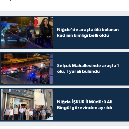
Niğde’de araçta ölü bulunan
kadının kimliği belli oldu
Selçuk Mahallesinde araçta 1
ölü, 1 yaralı bulundu
Niğde İŞKUR İl Müdürü Ali
Bingül görevinden ayrıldı