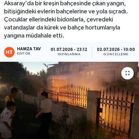
Aksaray'da bir kreşin bahçesinde çıkan yangın,
bitişiğindeki evlerin bahçelerine ve yola sıçradı.
Eğitim
Çocuklar ellerindeki bidonlarla, çevredeki
Teknoloji
vatandaşlar da kürek ve bahçe hortumlarıyla
yangına müdahale etti.
Asayiş
HAMZA TAV
01.07.2026 - 23:12
02.07.2026 - 10:00
EDITÖR
YAYINLANMA
GÜNCELLEME
Resmi İlan