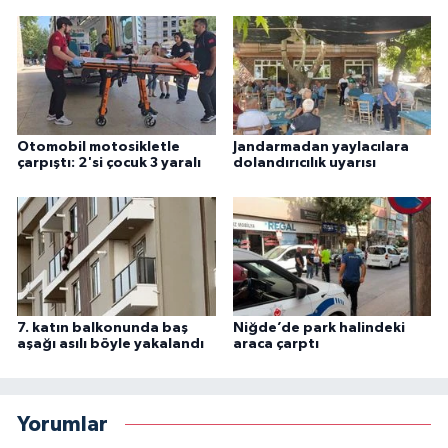
Otomobil motosikletle
Jandarmadan yaylacılara
çarpıştı: 2'si çocuk 3 yaralı
dolandırıcılık uyarısı
7. katın balkonunda baş
Niğde’de park halindeki
aşağı asılı böyle yakalandı
araca çarptı
Yorumlar