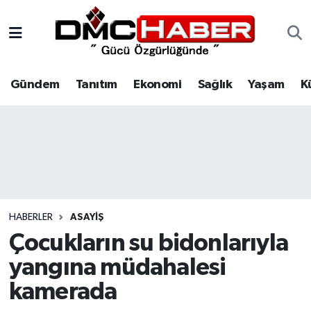
Gündem
Nöbetçi Eczaneler
Gündem
Tanıtım
Ekonomi
Sağlık
Yaşam
K
Tanıtım
Hava Durumu
Ekonomi
Trafik Durumu
Sağlık
Süper Lig Puan Durumu ve Fikstür
Yaşam
Tüm Manşetler
HABERLER
ASAYIŞ
Kültür
Son Dakika Haberleri
Çocukların su bidonlarıyla
yangına müdahalesi
Spor
Haber Arşivi
kamerada
Siyaset