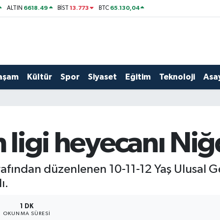
6618.49
13.773
65.130,04
ALTIN
BİST
BTC
aşam
Kültür
Spor
Siyaset
Eğitim
Teknoloji
Asay
m ligi heyecanı Ni
ından düzenlenen 10-11-12 Yaş Ulusal Geli
ı.
1 DK
OKUNMA SÜRESI