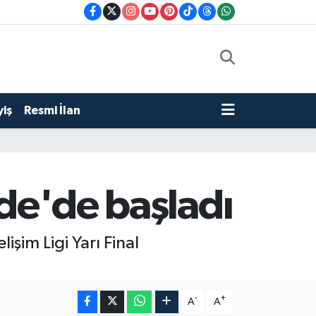
iş
Resmi İlan
ğde'de başladı
şim Ligi Yarı Final
-
+
A
A