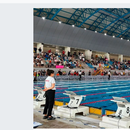
Eğitim
Teknoloji
Asayiş
Resmi İlan