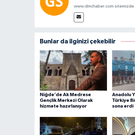
www.dmchaber.com sitemizde in
Bunlar da ilginizi çekebilir
Niğde’de Ak Medrese
Anadolu Yı
Gençlik Merkezi Olarak
Türkiye Bi
hizmete hazırlanıyor
sona erdi