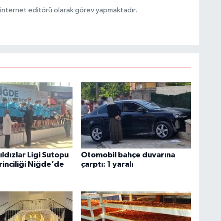
ternet editörü olarak görev yapmaktadır.
ldızlar Ligi Sutopu
Otomobil bahçe duvarına
rinciliği Niğde’de
çarptı: 1 yaralı