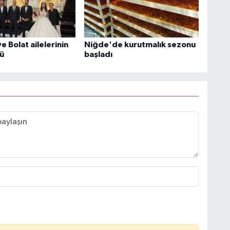
 Bolat ailelerinin
Niğde'de kurutmalık sezonu
ü
başladı