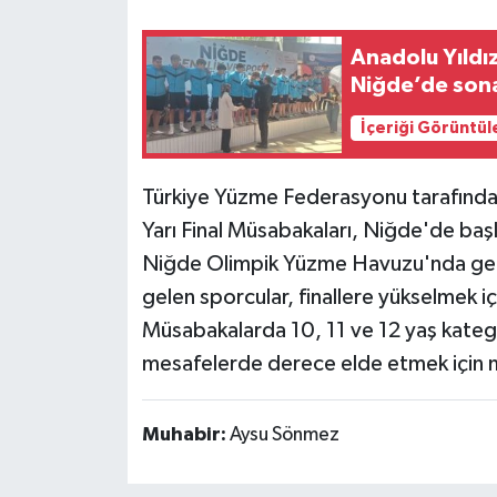
Anadolu Yıldız
Niğde’de sona
İçeriği Görüntül
Türkiye Yüzme Federasyonu tarafından
Yarı Final Müsabakaları, Niğde'de başl
Niğde Olimpik Yüzme Havuzu'nda gerçe
gelen sporcular, finallere yükselmek iç
Müsabakalarda 10, 11 ve 12 yaş kategor
mesafelerde derece elde etmek için
Muhabir:
Aysu Sönmez