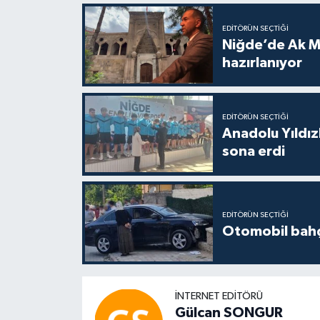
EDITÖRÜN SEÇTIĞI
Niğde’de Ak M
hazırlanıyor
EDITÖRÜN SEÇTIĞI
Anadolu Yıldızl
sona erdi
EDITÖRÜN SEÇTIĞI
Otomobil bahçe
İNTERNET EDITÖRÜ
Gülcan SONGUR