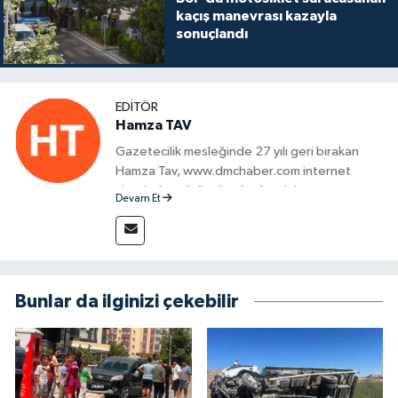
kaçış manevrası kazayla
sonuçlandı
EDITÖR
Hamza TAV
Gazetecilik mesleğinde 27 yılı geri bırakan
Hamza Tav, www.dmchaber.com internet
sitesinde editör olarak görevini
Devam Et
sürdürmektedir.
Bunlar da ilginizi çekebilir