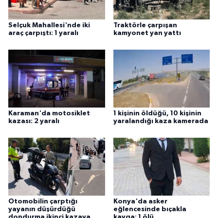
Selçuk Mahallesi'nde iki
Traktörle çarpışan
araç çarpıştı: 1 yaralı
kamyonet yan yattı
Karaman'da motosiklet
1 kişinin öldüğü, 10 kişinin
kazası: 2 yaralı
yaralandığı kaza kamerada
Otomobilin çarptığı
Konya'da asker
yayanın düşürdüğü
eğlencesinde bıçakla
dondurma ikinci kazaya
kavga: 1 ölü