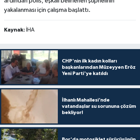
ardından polis, eşkali belirlenen şüphelinin
yakalanması için çalışma başlattı.
Kaynak:
İHA
CHP'nin ilk kadın kolları
başkanlarından Müzeyyen Eröz
Yeni Parti'ye katıldı
İlhanlı Mahallesi’nde
vatandaşlar su sorununa çözüm
bekliyor!
Bor'da motosiklet sürücüsünün