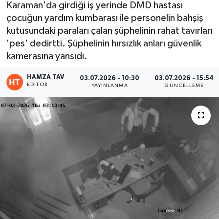
Karaman'da girdiği iş yerinde DMD hastası
çocuğun yardım kumbarası ile personelin bahşiş
Eğitim
kutusundaki paraları çalan şüphelinin rahat tavırları
Teknoloji
'pes' dedirtti. Şüphelinin hırsızlık anları güvenlik
kamerasına yansıdı.
Asayiş
HAMZA TAV
03.07.2026 - 10:30
03.07.2026 - 15:54
EDITÖR
YAYINLANMA
GÜNCELLEME
Resmi İlan