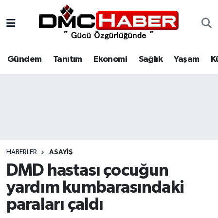
Gündem
Nöbetçi Eczaneler
Gündem
Tanıtım
Ekonomi
Sağlık
Yaşam
K
Tanıtım
Hava Durumu
Ekonomi
Trafik Durumu
Sağlık
Süper Lig Puan Durumu ve Fikstür
Yaşam
Tüm Manşetler
HABERLER
ASAYIŞ
Kültür
Son Dakika Haberleri
DMD hastası çocuğun
yardım kumbarasındaki
Spor
Haber Arşivi
paraları çaldı
Siyaset