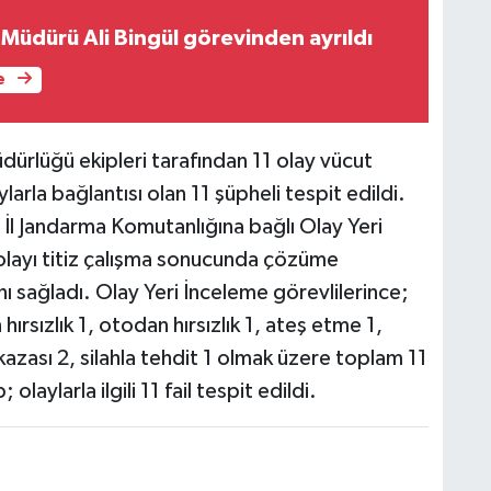
 Müdürü Ali Bingül görevinden ayrıldı
e
ürlüğü ekipleri tarafından 11 olay vücut
ylarla bağlantısı olan 11 şüpheli tespit edildi.
İl Jandarma Komutanlığına bağlı Olay Yeri
olayı titiz çalışma sonucunda çözüme
ı sağladı. Olay Yeri İnceleme görevlilerince;
ırsızlık 1, otodan hırsızlık 1, ateş etme 1,
k kazası 2, silahla tehdit 1 olmak üzere toplam 11
olaylarla ilgili 11 fail tespit edildi.