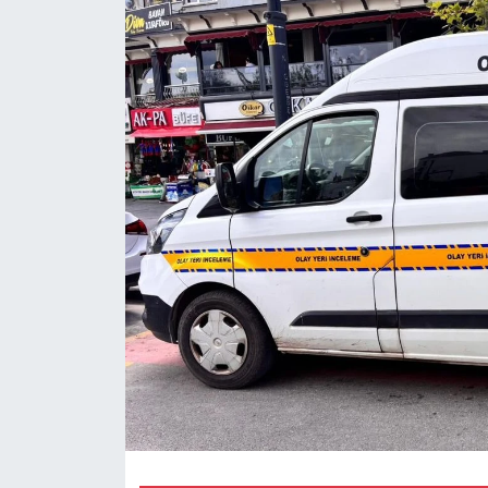
Eğitim
Teknoloji
Asayiş
Resmi İlan