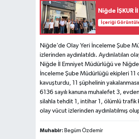
Niğde İŞKUR İl
İçeriği Görüntül
Niğde’de Olay Yeri İnceleme Şube Müd
izlerinden aydınlatıldı. Aydınlatılan ola
Niğde İl Emniyet Müdürlüğü ve Niğde 
İnceleme Şube Müdürlüğü ekipleri 11 
kavuşturdu, 11 şüphelinin yakalanmasın
6136 sayılı kanuna muhalefet 3, evden h
silahla tehdit 1, intihar 1, ölümlü trafi
olay vücut izlerinden aydınlatılmış olup; 
Muhabir:
Begüm Özdemir