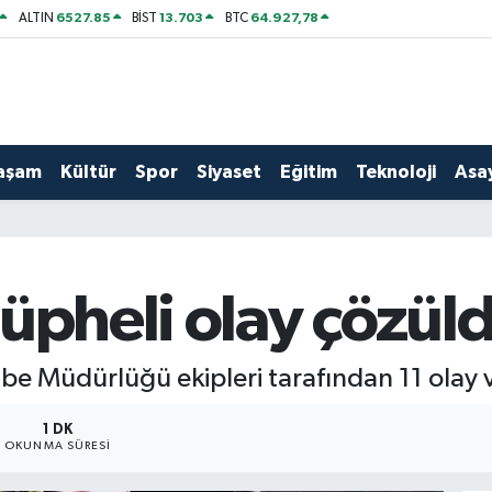
6527.85
13.703
64.927,78
ALTIN
BİST
BTC
aşam
Kültür
Spor
Siyaset
Eğitim
Teknoloji
Asay
üpheli olay çözül
e Müdürlüğü ekipleri tarafından 11 olay vü
1 DK
OKUNMA SÜRESI