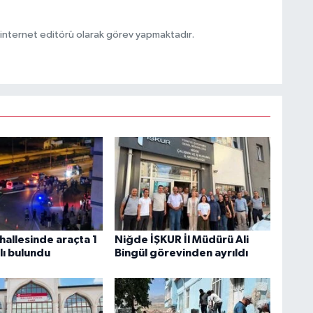
ternet editörü olarak görev yapmaktadır.
hallesinde araçta 1
Niğde İŞKUR İl Müdürü Ali
alı bulundu
Bingül görevinden ayrıldı