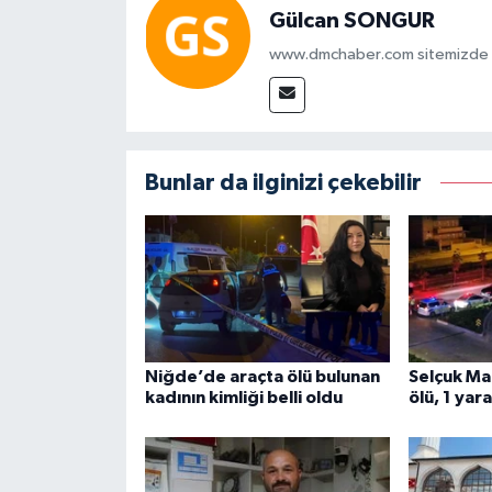
Gülcan SONGUR
www.dmchaber.com sitemizde in
Bunlar da ilginizi çekebilir
Niğde’de araçta ölü bulunan
Selçuk Ma
kadının kimliği belli oldu
ölü, 1 yar