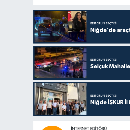
EDITÖRÜN SEÇTIĞI
Niğde’de araçta
EDITÖRÜN SEÇTIĞI
Selçuk Mahalles
EDITÖRÜN SEÇTIĞI
Niğde İŞKUR İl
İNTERNET EDITÖRÜ