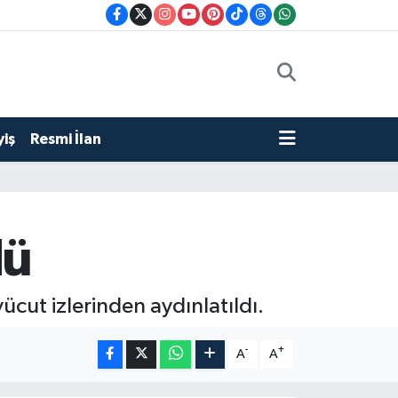
iş
Resmi İlan
dü
cut izlerinden aydınlatıldı.
-
+
A
A