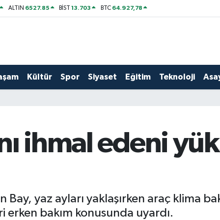
6527.85
13.703
64.927,78
ALTIN
BİST
BTC
aşam
Kültür
Spor
Siyaset
Eğitim
Teknoloji
Asay
nı ihmal edeni yü
 Bay, yaz ayları yaklaşırken araç klima bak
eri erken bakım konusunda uyardı.