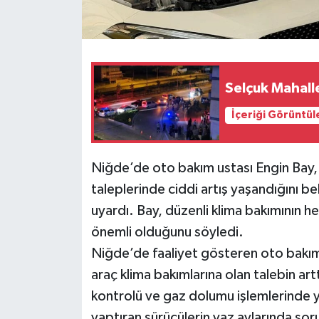
Selçuk Mahalle
İçeriği Görüntül
Niğde’de oto bakım ustası Engin Bay, y
taleplerinde ciddi artış yaşandığını b
uyardı. Bay, düzenli klima bakımının h
önemli olduğunu söyledi.
Niğde’de faaliyet gösteren oto bakım u
araç klima bakımlarına olan talebin artt
kontrolü ve gaz dolumu işlemlerinde y
yaptıran sürücülerin yaz aylarında sor