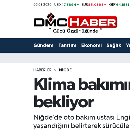
47,5894
55,0398
64,1581
06-08-2026
USD
EUR
GBP
Gündem
Nöbetçi Eczaneler
Tanıtım
Hava Durumu
Gündem
Tanıtım
Ekonomi
Sağlık
Y
Ekonomi
Trafik Durumu
Sağlık
Süper Lig Puan Durumu ve Fikstür
HABERLER
NIĞDE
Klima bakımı
Yaşam
Tüm Manşetler
bekliyor
Kültür
Son Dakika Haberleri
Spor
Haber Arşivi
Niğde’de oto bakım ustası Engin
yaşandığını belirterek sürücül
Siyaset