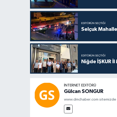
EDITÖRÜN SEÇTIĞI
Selçuk Mahalles
EDITÖRÜN SEÇTIĞI
Niğde İŞKUR İl
İNTERNET EDITÖRÜ
Gülcan SONGUR
www.dmchaber.com sitemizde in