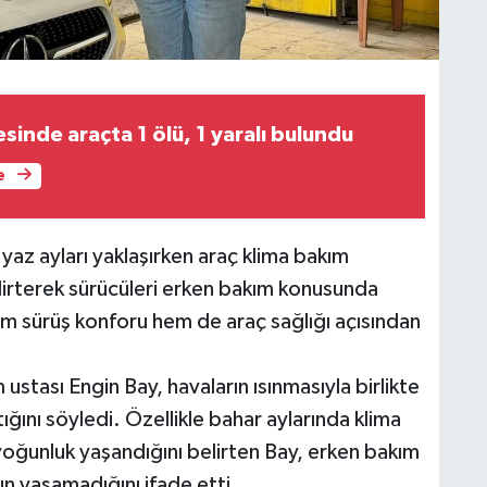
sinde araçta 1 ölü, 1 yaralı bulundu
e
az ayları yaklaşırken araç klima bakım
elirterek sürücüleri erken bakım konusunda
em sürüş konforu hem de araç sağlığı açısından
stası Engin Bay, havaların ısınmasıyla birlikte
ığını söyledi. Özellikle bahar aylarında klima
oğunluk yaşandığını belirten Bay, erken bakım
un yaşamadığını ifade etti.