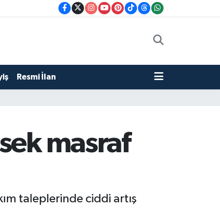
iş
Resmi İlan
ksek masraf
ım taleplerinde ciddi artış