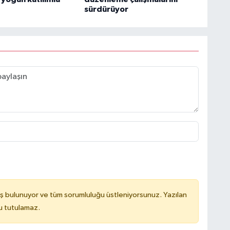
sürdürüyor
ş bulunuyor ve tüm sorumluluğu üstleniyorsunuz. Yazılan
u tutulamaz.