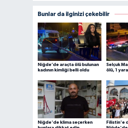
Bunlar da ilginizi çekebilir
Niğde’de araçta ölü bulunan
Selçuk Ma
kadının kimliği belli oldu
ölü, 1 yar
Niğde'de klima seçerken
Filistin'
bunlara dikkat edin
Niğde'de 