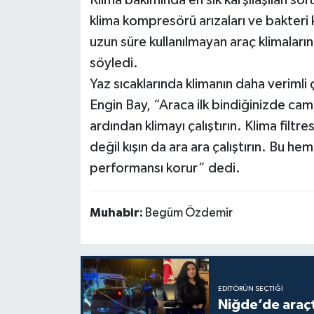
Klima bakımında en sık karşılaşılan sorun
klima kompresörü arızaları ve bakteri 
uzun süre kullanılmayan araç klimaları
söyledi.
Yaz sıcaklarında klimanın daha verimli 
Engin Bay, “Araca ilk bindiğinizde camla
ardından klimayı çalıştırın. Klima filtr
değil kışın da ara ara çalıştırın. Bu he
performansı korur” dedi.
Muhabir:
Begüm Özdemir
EDITÖRÜN SEÇTIĞI
Niğde’de araçta