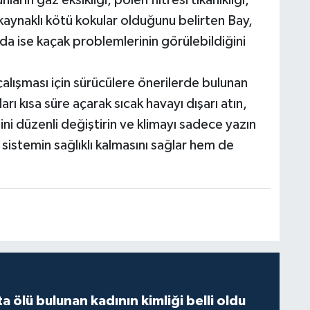
ların gaz eksikliği, polen filtresi tıkanıklığı,
kaynaklı kötü kokular olduğunu belirten Bay,
nda ise kaçak problemlerinin görülebildiğini
çalışması için sürücülere önerilerde bulunan
rı kısa süre açarak sıcak havayı dışarı atın,
esini düzenli değiştirin ve klimayı sadece yazın
m sistemin sağlıklı kalmasını sağlar hem de
 ölü bulunan kadının kimliği belli oldu