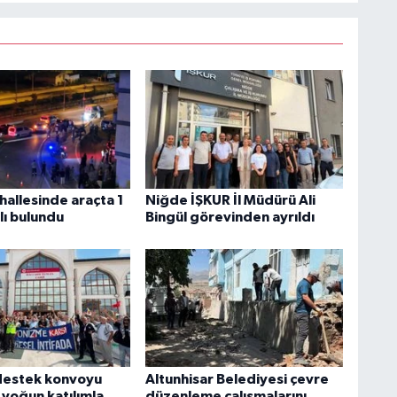
hallesinde araçta 1
Niğde İŞKUR İl Müdürü Ali
alı bulundu
Bingül görevinden ayrıldı
e destek konvoyu
Altunhisar Belediyesi çevre
yoğun katılımla
düzenleme çalışmalarını