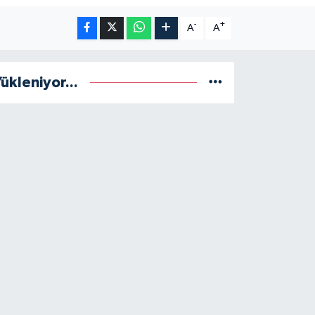
-
+
A
A
ükleniyor...