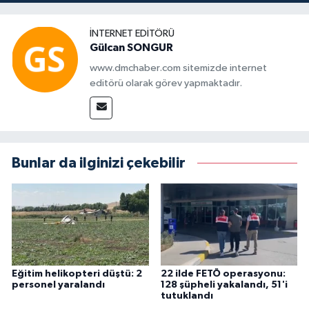
İNTERNET EDITÖRÜ
Gülcan SONGUR
www.dmchaber.com sitemizde internet
editörü olarak görev yapmaktadır.
Bunlar da ilginizi çekebilir
Eğitim helikopteri düştü: 2
22 ilde FETÖ operasyonu:
personel yaralandı
128 şüpheli yakalandı, 51'i
tutuklandı