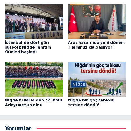
İstanbul'da dört gün
Araç hasarında yeni dönem
sürecek Niğde Tanıtım
1 Temmuz’da başlıyor!
Günleri başladı
Niğde POMEM'den 721 Polis
Niğde’nin göç tablosu
Adayı mezun oldu
tersine döndü!
Yorumlar