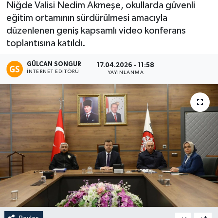
Niğde Valisi Nedim Akmeşe, okullarda güvenli
eğitim ortamının sürdürülmesi amacıyla
Eğitim
düzenlenen geniş kapsamlı video konferans
Teknoloji
toplantısına katıldı.
GÜLCAN SONGUR
17.04.2026 - 11:58
Asayiş
İNTERNET EDITÖRÜ
YAYINLANMA
Resmi İlan
-
+