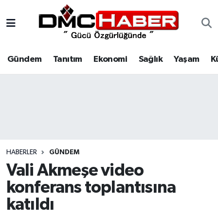
Gündem
Nöbetçi Eczaneler
Gündem
Tanıtım
Ekonomi
Sağlık
Yaşam
K
Tanıtım
Hava Durumu
Ekonomi
Trafik Durumu
Sağlık
Süper Lig Puan Durumu ve Fikstür
Yaşam
Tüm Manşetler
HABERLER
GÜNDEM
Kültür
Son Dakika Haberleri
Vali Akmeşe video
konferans toplantısına
Spor
Haber Arşivi
katıldı
Siyaset