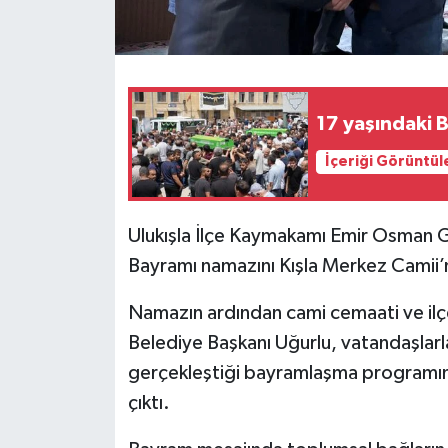
17 yaşındaki 
İçeriği Görüntül
Ulukışla İlçe Kaymakamı Emir Osman G
Bayramı namazını Kışla Merkez Camii’n
Namazın ardından cami cemaati ve ilç
Belediye Başkanı Uğurlu, vatandaşlarl
gerçekleştiği bayramlaşma programında
çıktı.