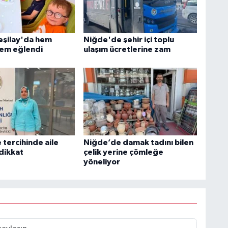
Yeşilay'da hem
Niğde'de şehir içi toplu
em eğlendi
ulaşım ücretlerine zam
 tercihinde aile
Niğde’de damak tadını bilen
 dikkat
çelik yerine çömleğe
yöneliyor