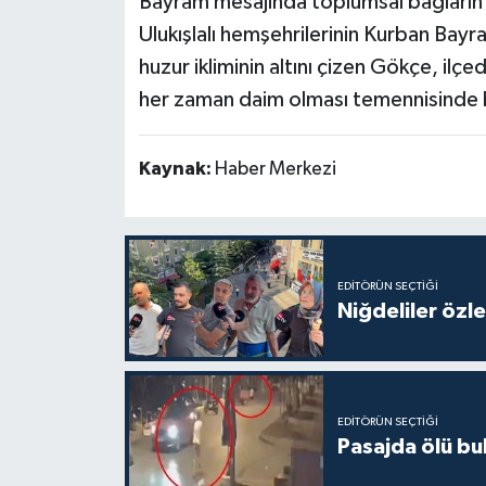
Bayram mesajında toplumsal bağları
Ulukışlalı hemşehrilerinin Kurban Bayram
huzur ikliminin altını çizen Gökçe, ilçe
her zaman daim olması temennisinde 
Kaynak:
Haber Merkezi
EDITÖRÜN SEÇTIĞI
Niğdeliler özled
EDITÖRÜN SEÇTIĞI
Pasajda ölü bu