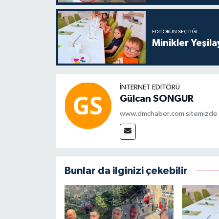
EDITÖRÜN SEÇTIĞI
Minikler Yeşil
İNTERNET EDITÖRÜ
Gülcan SONGUR
www.dmchaber.com sitemizde in
Bunlar da ilginizi çekebilir