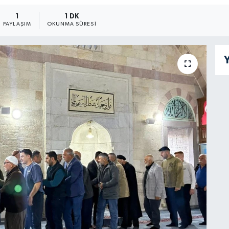
1
1 DK
PAYLAŞIM
OKUNMA SÜRESI
Y