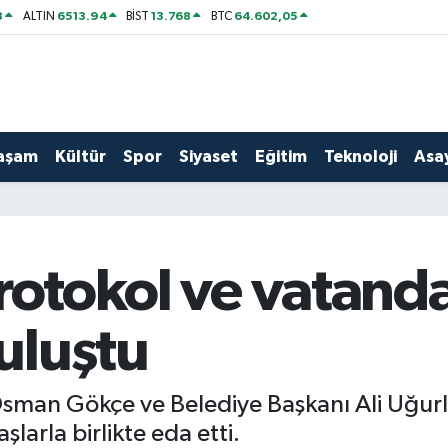
8
6513.94
13.768
64.602,05
ALTIN
BİST
BTC
aşam
Kültür
Spor
Siyaset
Eğitim
Teknoloji
Asay
protokol ve vatand
uluştu
Osman Gökçe ve Belediye Başkanı Ali Uğur
larla birlikte eda etti.