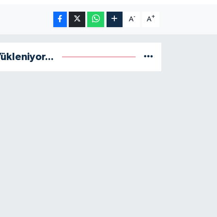
-
+
A
A
ükleniyor...