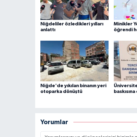
Niğdeliler özledikleri yılları
Minikler 
anlattı
öğrendi h
Niğde'de yıkılan binanın yeri
Üniversite
otoparka dönüştü
baskısına
Yorumlar