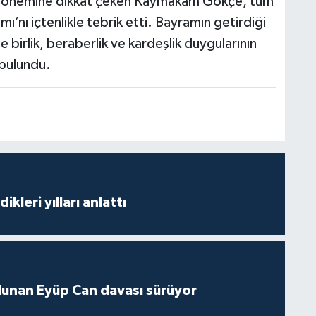
n önemine dikkat çeken Kaymakam Gökçe, tüm
ı’nı içtenlikle tebrik etti. Bayramın getirdiği
de birlik, beraberlik ve kardeşlik duygularının
bulundu.
ikleri yılları anlattı
lunan Eyüp Can davası sürüyor