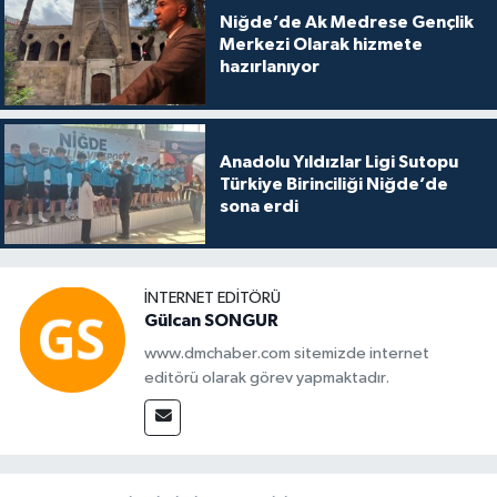
Niğde’de Ak Medrese Gençlik
Merkezi Olarak hizmete
hazırlanıyor
Anadolu Yıldızlar Ligi Sutopu
Türkiye Birinciliği Niğde’de
sona erdi
İNTERNET EDITÖRÜ
Gülcan SONGUR
www.dmchaber.com sitemizde internet
editörü olarak görev yapmaktadır.