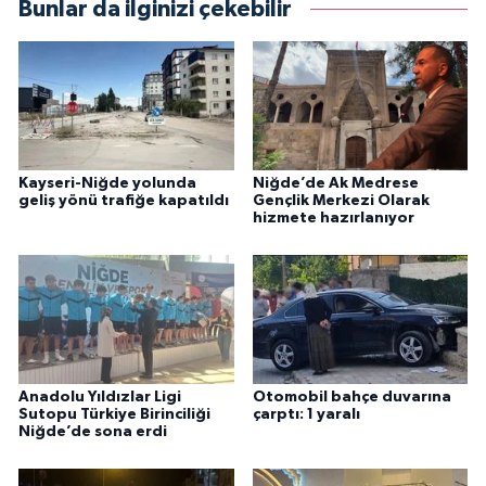
Bunlar da ilginizi çekebilir
Kayseri-Niğde yolunda
Niğde’de Ak Medrese
geliş yönü trafiğe kapatıldı
Gençlik Merkezi Olarak
hizmete hazırlanıyor
Anadolu Yıldızlar Ligi
Otomobil bahçe duvarına
Sutopu Türkiye Birinciliği
çarptı: 1 yaralı
Niğde’de sona erdi