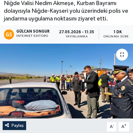
Niğde Valisi Nedim Akmeşe, Kurban Bayramı
dolayısıyla Niğde-Kayseri yolu üzerindeki polis ve
Eğitim
jandarma uygulama noktasını ziyaret etti.
Teknoloji
GÜLCAN SONGUR
27.05.2026 - 11:35
1 DK
İNTERNET EDITÖRÜ
YAYINLANMA
OKUNMA SÜRESI
Asayiş
Resmi İlan
Paylaş
-
+
A
A