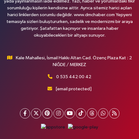
yada yayınlanmasın iade edilmez. Yazı, haber ve yorumlardaki fikir
sorumluluğu kişilerin kendisine aittir. Ayrıca sitemiz harici açılan
harici linklerden sorumlu değildir. www.dmchaber.com Yepyeni
temasıyla sizleri buluştururken, sadelik ve modernizmi bir araya
getiriyor. Şatafattan kaçınıyor ve insanlara haber
okuyabilecekleri bir altyapı sunuyor.
Kale Mahallesi, İsmail Hakkı Altan Cad. Özenç Plaza Kat : 2
NİĞDE / MERKEZ
0 535 442 00 42
[email protected]