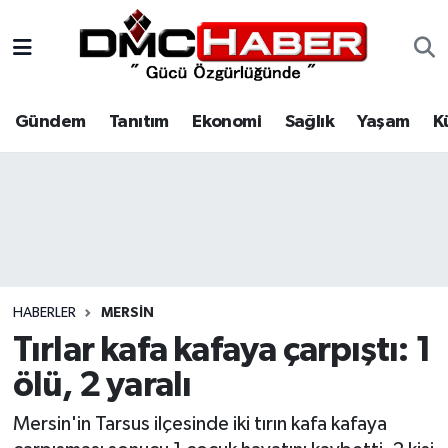
Gündem
Nöbetçi Eczaneler
Gündem
Tanıtım
Ekonomi
Sağlık
Yaşam
K
Tanıtım
Hava Durumu
Ekonomi
Trafik Durumu
Sağlık
Süper Lig Puan Durumu ve Fikstür
Yaşam
Tüm Manşetler
HABERLER
MERSIN
Kültür
Son Dakika Haberleri
Tırlar kafa kafaya çarpıştı: 1
ölü, 2 yaralı
Spor
Haber Arşivi
Mersin'in Tarsus ilçesinde iki tırın kafa kafaya
Siyaset