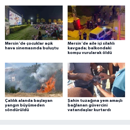
Mersin'de çocuklar açık
Mersin'de aile içi silahlı
hava sinemasında buluştu
kavgada; balkondaki
komşu vurularak öldü
Çalılık alanda başlayan
Şahin tuzağına yem amaçlı
yangın büyümeden
bağlanan güvercini
söndürüldü
vatandaşlar kurtardı