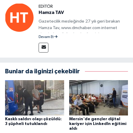
EDITÖR
Hamza TAV
Gazetecilik mesleğinde 27 yılı geri bırakan
Hamza Tav, www.dmchaber.com internet
sitesinde editör olarak görevini
Devam Et
sürdürmektedir.
Bunlar da ilginizi çekebilir
Kasklı saldırı olayı çözüldü:
Mersin'de gençler dijital
3 şüpheli tutuklandı
kariyer için LinkedIn eğitimi
aldı