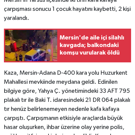
çarpışması sonucu 1 çocuk hayatını kaybetti, 2 kişi
yaralandı.
Mersin'de aile içi silahlı
kavgada; balkondaki
komşu vurularak öldü
Kaza, Mersin-Adana D-400 kara yolu Huzurkent
Mahallesi mevkiinde meydana geldi. Edinilen
bilgiye göre, Yahya Ç. yönetimindeki 33 AFT 795
plakalı tır ile Baki T. idaresindeki 21 DR 064 plakalı
tır henüz belirlenemeyen nedenle kafa kafaya
çarpıştı. Çarpışmanın etkisiyle araçlarda büyük
hasar oluşurken, ihbar üzerine olay yerine polis,