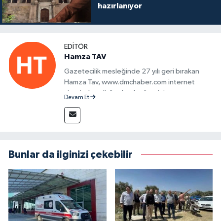
hazırlanıyor
EDITÖR
Hamza TAV
Gazetecilik mesleğinde 27 yılı geri bırakan
Hamza Tav, www.dmchaber.com internet
sitesinde editör olarak görevini
Devam Et
sürdürmektedir.
Bunlar da ilginizi çekebilir