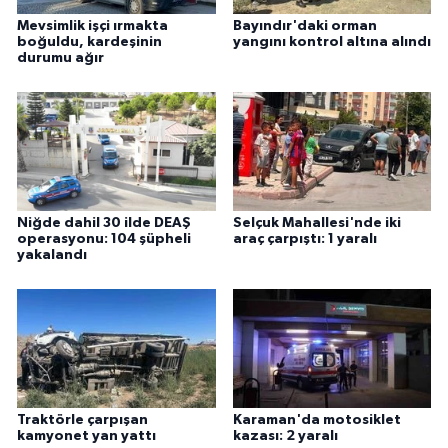
Mevsimlik işçi ırmakta
Bayındır'daki orman
boğuldu, kardeşinin
yangını kontrol altına alındı
durumu ağır
Niğde dahil 30 ilde DEAŞ
Selçuk Mahallesi'nde iki
operasyonu: 104 şüpheli
araç çarpıştı: 1 yaralı
yakalandı
Traktörle çarpışan
Karaman'da motosiklet
kamyonet yan yattı
kazası: 2 yaralı