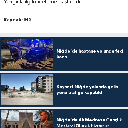
Yangınla ilgili inceleme başlatıldı.
Kaynak:
İHA
Niğde’de hastane yolunda feci
kaza
Kayseri-Niğde yolunda geliş
yönü trafiğe kapatıldı
Niğde’de Ak Medrese Gençlik
Merkezi Olarak hizmete