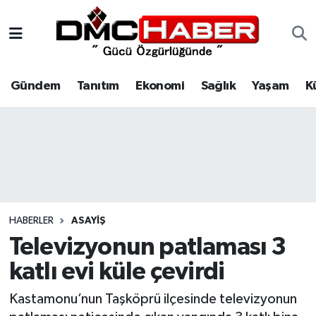
Gündem
Nöbetçi Eczaneler
Gündem
Tanıtım
Ekonomi
Sağlık
Yaşam
K
Tanıtım
Hava Durumu
Ekonomi
Trafik Durumu
Sağlık
Süper Lig Puan Durumu ve Fikstür
Yaşam
Tüm Manşetler
HABERLER
ASAYIŞ
Kültür
Son Dakika Haberleri
Televizyonun patlaması 3
katlı evi küle çevirdi
Spor
Haber Arşivi
Kastamonu’nun Taşköprü ilçesinde televizyonun
Siyaset