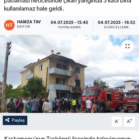
patlaması neticesinde çıkan yangında 3 katlı bina
kullanılamaz hale geldi.
Eğitim
HAMZA TAV
04.07.2025 - 15:45
04.07.2025 - 16:52
Teknoloji
EDITÖR
YAYINLANMA
GÜNCELLEME
Asayiş
Resmi İlan
Paylaş
-
+
A
A
Kastamonu’nun Taşköprü ilçesinde televizyonun