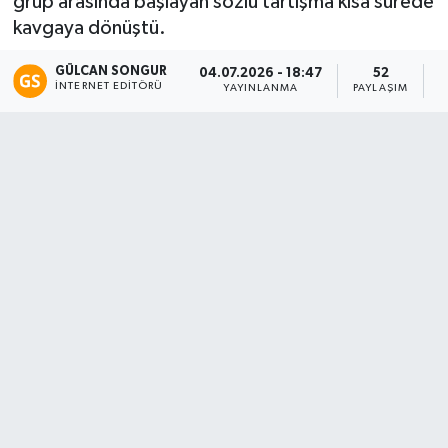
grup arasında başlayan sözlü tartışma kısa sürede
kavgaya dönüştü.
Eğitim
GÜLCAN SONGUR
04.07.2026 - 18:47
52
Teknoloji
İNTERNET EDITÖRÜ
YAYINLANMA
PAYLAŞIM
O
Asayiş
Resmi İlan