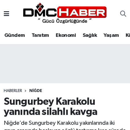
Gündem
Nöbetçi Eczaneler
Gündem
Tanıtım
Ekonomi
Sağlık
Yaşam
K
Tanıtım
Hava Durumu
Ekonomi
Trafik Durumu
Sağlık
Süper Lig Puan Durumu ve Fikstür
Yaşam
Tüm Manşetler
HABERLER
NIĞDE
Kültür
Son Dakika Haberleri
Sungurbey Karakolu
yanında silahlı kavga
Spor
Haber Arşivi
Niğde’de Sungurbey Karakolu yakınlarında iki
Siyaset