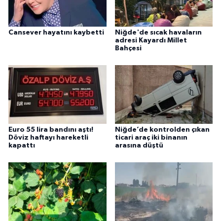
Cansever hayatını kaybetti
Niğde'de sıcak havaların
adresi Kayardı Millet
Bahçesi
Euro 55 lira bandını aştı!
Niğde’de kontrolden çıkan
Döviz haftayı hareketli
ticari araç iki binanın
kapattı
arasına düştü