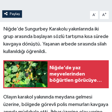
Paylaş
-
+
A
A
Niğde’de Sungurbey Karakolu yakınlarında iki
grup arasında başlayan sözlü tartışma kısa sürede
kavgaya dönüştü. Yaşanan arbede sırasında silah
kullanıldığı öğrenildi.
Niğde’de yaz
meyvelerinden
böğürtlen görücüye
çıktı
Olayın karakol yakınında meydana gelmesi
üzerine, bölgede görevli polis memurları kavgaya
anında müdahale etti. İhbar üzerine olay yerine