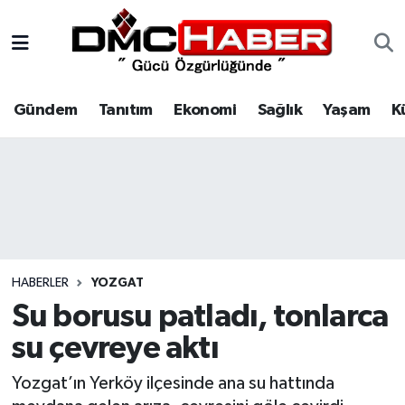
Gündem
Nöbetçi Eczaneler
Gündem
Tanıtım
Ekonomi
Sağlık
Yaşam
K
Tanıtım
Hava Durumu
Ekonomi
Trafik Durumu
Sağlık
Süper Lig Puan Durumu ve Fikstür
Yaşam
Tüm Manşetler
HABERLER
YOZGAT
Kültür
Son Dakika Haberleri
Su borusu patladı, tonlarca
su çevreye aktı
Spor
Haber Arşivi
Yozgat’ın Yerköy ilçesinde ana su hattında
Siyaset