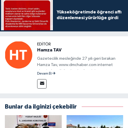
Yükseköğretimde öğrenci affı
düzenlemesi yürürlüğe girdi
EDITÖR
Hamza TAV
Gazetecilik mesleğinde 27 yılı geri bırakan
Hamza Tav, www.dmchaber.com internet
sitesinde editör olarak görevini
Devam Et
sürdürmektedir.
Bunlar da ilginizi çekebilir