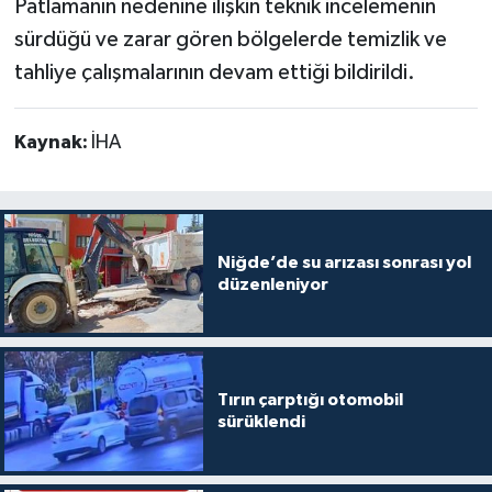
Patlamanın nedenine ilişkin teknik incelemenin
sürdüğü ve zarar gören bölgelerde temizlik ve
tahliye çalışmalarının devam ettiği bildirildi.
Kaynak:
İHA
Niğde’de su arızası sonrası yol
düzenleniyor
Tırın çarptığı otomobil
sürüklendi