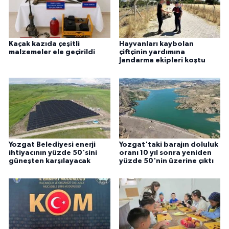
Kaçak kazıda çeşitli
Hayvanları kaybolan
malzemeler ele geçirildi
çiftçinin yardımına
Jandarma ekipleri koştu
Yozgat Belediyesi enerji
Yozgat'taki barajın doluluk
ihtiyacının yüzde 50'sini
oranı 10 yıl sonra yeniden
güneşten karşılayacak
yüzde 50'nin üzerine çıktı