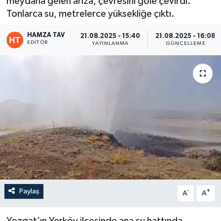
meydana gelen arıza, çevresini göle çevirdi.
Tonlarca su, metrelerce yüksekliğe çıktı.
Eğitim
HAMZA TAV
21.08.2025 - 15:40
21.08.2025 - 16:08
Teknoloji
EDITÖR
YAYINLANMA
GÜNCELLEME
Asayiş
Resmi İlan
Paylaş
-
+
A
A
Yozgat’ın Yerköy ilçesinde ana su hattında