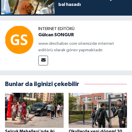
bal hasadı
İNTERNET EDITÖRÜ
Gülcan SONGUR
www.dmchaber.com sitemizde internet
editörü olarak görev yapmaktadır.
Bunlar da ilginizi çekebilir
Selçuk Mahallesi'nde iki
Okullarda yeni dönem! 30