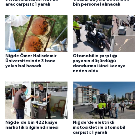
araç çarpıştı: 1 yaralı
bin personel alınacak
Niğde Ömer Halisdemir
Otomobilin çarptığı
Üniversitesinde 3 tona
yayanın düşürdüğü
yakın bal hasadı
dondurma ikinci kazaya
neden oldu
Niğde'de bin 422 kişiye
Niğde’de elektrikli
narkotik bilgilendirmesi
motosiklet ile otomobil
çarpıştı: 1 yaralı