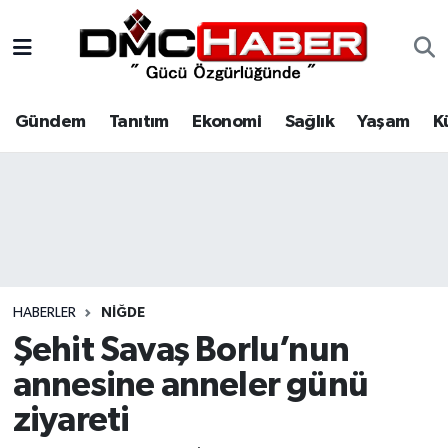
Gündem
Nöbetçi Eczaneler
Gündem
Tanıtım
Ekonomi
Sağlık
Yaşam
K
Tanıtım
Hava Durumu
Ekonomi
Trafik Durumu
Sağlık
Süper Lig Puan Durumu ve Fikstür
Yaşam
Tüm Manşetler
HABERLER
NIĞDE
Kültür
Son Dakika Haberleri
Şehit Savaş Borlu’nun
annesine anneler günü
Spor
Haber Arşivi
ziyareti
Siyaset