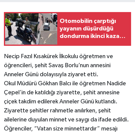
Otomobilin çarptığı
yayanın düşürdüğü
dondurma ikinci kazaya
neden oldu
Necip Fazıl Kısakürek İlkokulu öğretmen ve
öğrencileri, şehit Savaş Borlu’nun annesini
Anneler Günü dolayısıyla ziyaret etti.
Okul Müdürü Gökhan Balcı ile öğretmen Nadide
Çepel’in de katıldığı ziyarette, şehit annesine
çiçek takdim edilerek Anneler Günü kutlandı.
Ziyarette şehitler rahmetle anılırken, şehit
ailelerine duyulan minnet ve saygı da ifade edildi.
Öğrenciler, “Vatan size minnettardır” mesajı