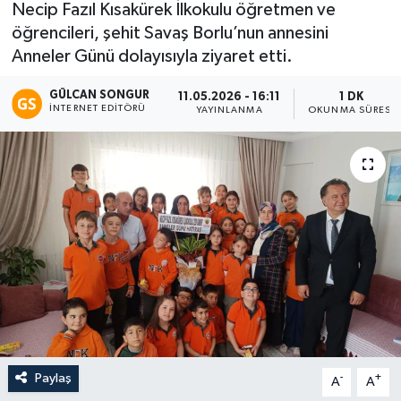
Necip Fazıl Kısakürek İlkokulu öğretmen ve
öğrencileri, şehit Savaş Borlu’nun annesini
Eğitim
Anneler Günü dolayısıyla ziyaret etti.
Teknoloji
GÜLCAN SONGUR
11.05.2026 - 16:11
1 DK
İNTERNET EDITÖRÜ
YAYINLANMA
OKUNMA SÜRESI
Asayiş
Resmi İlan
Paylaş
-
+
A
A