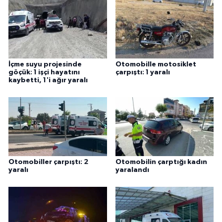
İçme suyu projesinde
Otomobille motosiklet
göçük: 1 işçi hayatını
çarpıştı: 1 yaralı
kaybetti, 1'i ağır yaralı
Otomobiller çarpıştı: 2
Otomobilin çarptığı kadın
yaralı
yaralandı