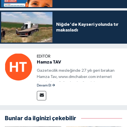
Niğde'de Kayseri yolunda tır
makasladı
EDITÖR
Hamza TAV
Gazetecilik mesleğinde 27 yılı geri bırakan
Hamza Tav, www.dmchaber.com internet
sitesinde editör olarak görevini
Devam Et
sürdürmektedir.
Bunlar da ilginizi çekebilir