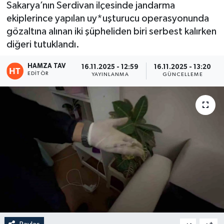
Sakarya’nın Serdivan ilçesinde jandarma
ekiplerince yapılan uy*uşturucu operasyonunda
Eğitim
gözaltına alınan iki şüpheliden biri serbest kalırken
Teknoloji
diğeri tutuklandı.
HAMZA TAV
16.11.2025 - 12:59
16.11.2025 - 13:20
Asayiş
EDITÖR
YAYINLANMA
GÜNCELLEME
Resmi İlan
-
+