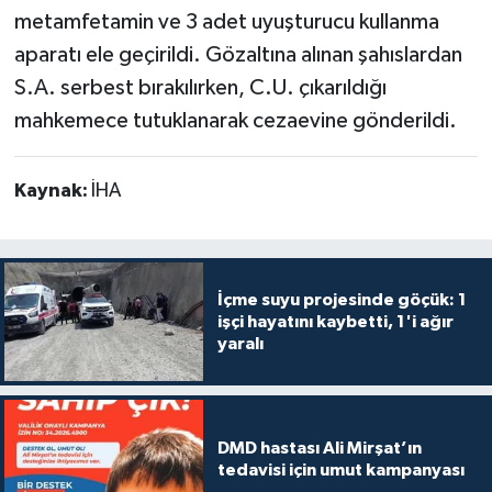
metamfetamin ve 3 adet uyuşturucu kullanma
aparatı ele geçirildi. Gözaltına alınan şahıslardan
S.A. serbest bırakılırken, C.U. çıkarıldığı
mahkemece tutuklanarak cezaevine gönderildi.
Kaynak:
İHA
İçme suyu projesinde göçük: 1
işçi hayatını kaybetti, 1'i ağır
yaralı
DMD hastası Ali Mirşat’ın
tedavisi için umut kampanyası