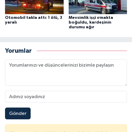
Otomobil takla attı: 1 ölü, 3
Mevsimlik işçi ırmakta
yaralı
boğuldu, kardeşinin
durumu ağır
Yorumlar
Gönder