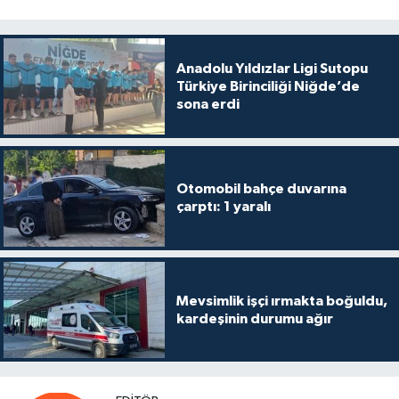
Anadolu Yıldızlar Ligi Sutopu
Türkiye Birinciliği Niğde’de
sona erdi
Otomobil bahçe duvarına
çarptı: 1 yaralı
Mevsimlik işçi ırmakta boğuldu,
kardeşinin durumu ağır