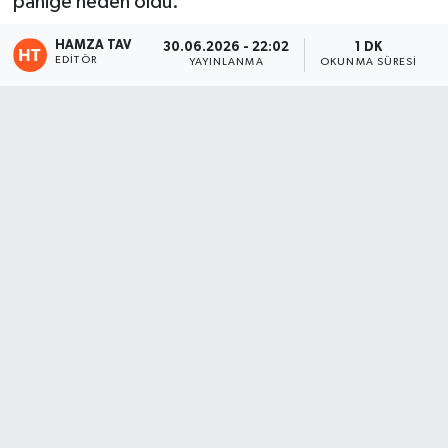
paniğe neden oldu.
Eğitim
HAMZA TAV
30.06.2026 - 22:02
1 DK
EDITÖR
YAYINLANMA
OKUNMA SÜRESI
Teknoloji
Asayiş
Resmi İlan