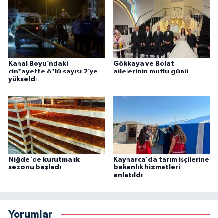
Kanal Boyu’ndaki
Gökkaya ve Bolat
cin*ayette ö*lü sayısı 2’ye
ailelerinin mutlu günü
yükseldi
Niğde'de kurutmalık
Kaynarca'da tarım işçilerine
sezonu başladı
bakanlık hizmetleri
anlatıldı
Yorumlar