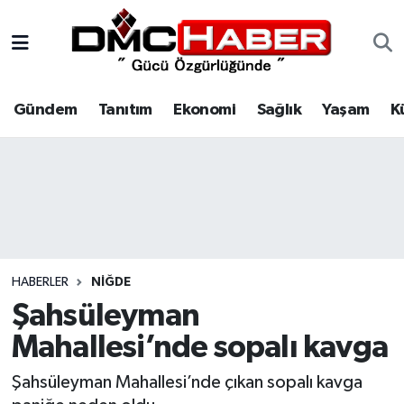
Gündem
Nöbetçi Eczaneler
Gündem
Tanıtım
Ekonomi
Sağlık
Yaşam
K
Tanıtım
Hava Durumu
Ekonomi
Trafik Durumu
Sağlık
Süper Lig Puan Durumu ve Fikstür
Yaşam
Tüm Manşetler
HABERLER
NIĞDE
Kültür
Son Dakika Haberleri
Şahsüleyman
Mahallesi’nde sopalı kavga
Spor
Haber Arşivi
Şahsüleyman Mahallesi’nde çıkan sopalı kavga
Siyaset