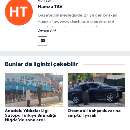
EDITÖR
Hamza TAV
Gazetecilik mesleğinde 27 yılı geri bırakan
Hamza Tav, www.dmchaber.com internet
sitesinde editör olarak görevini
Devam Et
sürdürmektedir.
Bunlar da ilginizi çekebilir
Anadolu Yıldızlar Ligi
Otomobil bahçe duvarına
Sutopu Türkiye Birinciliği
çarptı: 1 yaralı
Niğde’de sona erdi