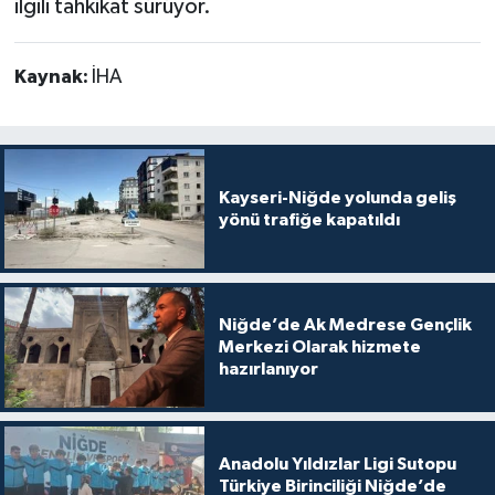
ilgili tahkikat sürüyor.
Kaynak:
İHA
Kayseri-Niğde yolunda geliş
yönü trafiğe kapatıldı
Niğde’de Ak Medrese Gençlik
Merkezi Olarak hizmete
hazırlanıyor
Anadolu Yıldızlar Ligi Sutopu
Türkiye Birinciliği Niğde’de