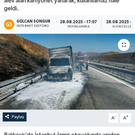
alev alan kamyonet yanarak, kullanılamaz hale
geldi.
Eğitim
GÜLCAN SONGUR
28.08.2025 - 17:07
28.08.2025 - 1
Teknoloji
İNTERNET EDITÖRÜ
YAYINLANMA
GÜNCELLEM
Asayiş
Resmi İlan
Paylaş
-
+
A
A
Balıkesir’de İstanbul-İzmir otoyolunda aniden