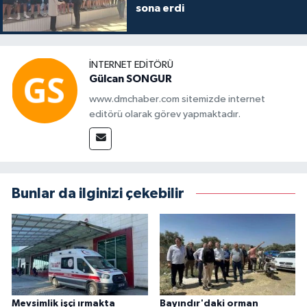
sona erdi
İNTERNET EDITÖRÜ
Gülcan SONGUR
www.dmchaber.com sitemizde internet
editörü olarak görev yapmaktadır.
Bunlar da ilginizi çekebilir
Mevsimlik işçi ırmakta
Bayındır'daki orman