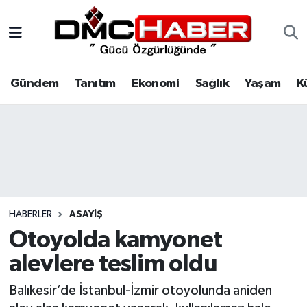
Gündem
Nöbetçi Eczaneler
Gündem
Tanıtım
Ekonomi
Sağlık
Yaşam
K
Tanıtım
Hava Durumu
Ekonomi
Trafik Durumu
Sağlık
Süper Lig Puan Durumu ve Fikstür
Yaşam
Tüm Manşetler
HABERLER
ASAYIŞ
Kültür
Son Dakika Haberleri
Otoyolda kamyonet
alevlere teslim oldu
Spor
Haber Arşivi
Balıkesir’de İstanbul-İzmir otoyolunda aniden
Siyaset