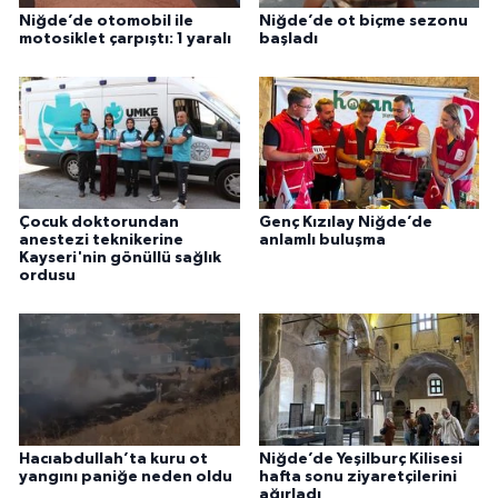
Niğde’de otomobil ile
Niğde’de ot biçme sezonu
motosiklet çarpıştı: 1 yaralı
başladı
Çocuk doktorundan
Genç Kızılay Niğde’de
anestezi teknikerine
anlamlı buluşma
Kayseri'nin gönüllü sağlık
ordusu
Hacıabdullah’ta kuru ot
Niğde’de Yeşilburç Kilisesi
yangını paniğe neden oldu
hafta sonu ziyaretçilerini
ağırladı