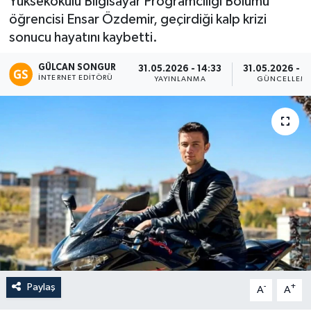
Yüksekokulu Bilgisayar Programcılığı Bölümü
öğrencisi Ensar Özdemir, geçirdiği kalp krizi
Eğitim
sonucu hayatını kaybetti.
Teknoloji
GÜLCAN SONGUR
31.05.2026 - 14:33
31.05.2026 - 1
İNTERNET EDITÖRÜ
YAYINLANMA
GÜNCELLEM
Asayiş
Resmi İlan
Paylaş
-
+
A
A