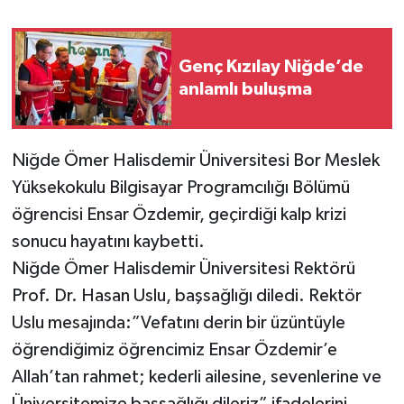
Genç Kızılay Niğde’de
anlamlı buluşma
Niğde Ömer Halisdemir Üniversitesi Bor Meslek
Yüksekokulu Bilgisayar Programcılığı Bölümü
öğrencisi Ensar Özdemir, geçirdiği kalp krizi
sonucu hayatını kaybetti.
Niğde Ömer Halisdemir Üniversitesi Rektörü
Prof. Dr. Hasan Uslu, başsağlığı diledi. Rektör
Uslu mesajında:”Vefatını derin bir üzüntüyle
öğrendiğimiz öğrencimiz Ensar Özdemir’e
Allah’tan rahmet; kederli ailesine, sevenlerine ve
Üniversitemize başsağlığı dileriz” ifadelerini