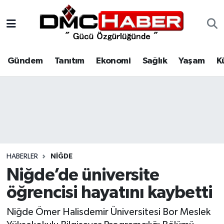
Gündem
Nöbetçi Eczaneler
Gündem
Tanıtım
Ekonomi
Sağlık
Yaşam
K
Tanıtım
Hava Durumu
Ekonomi
Trafik Durumu
Sağlık
Süper Lig Puan Durumu ve Fikstür
Yaşam
Tüm Manşetler
HABERLER
NIĞDE
Kültür
Son Dakika Haberleri
Niğde’de üniversite
öğrencisi hayatını kaybetti
Spor
Haber Arşivi
Niğde Ömer Halisdemir Üniversitesi Bor Meslek
Siyaset