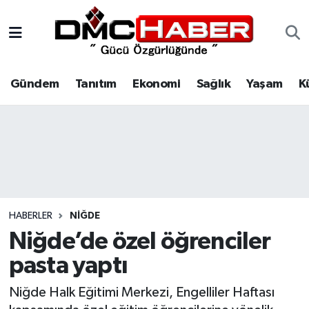
Gündem
Nöbetçi Eczaneler
Gündem
Tanıtım
Ekonomi
Sağlık
Yaşam
K
Tanıtım
Hava Durumu
Ekonomi
Trafik Durumu
Sağlık
Süper Lig Puan Durumu ve Fikstür
Yaşam
Tüm Manşetler
HABERLER
NIĞDE
Kültür
Son Dakika Haberleri
Niğde’de özel öğrenciler
pasta yaptı
Spor
Haber Arşivi
Niğde Halk Eğitimi Merkezi, Engelliler Haftası
Siyaset