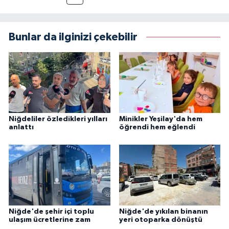
Bunlar da ilginizi çekebilir
Niğdeliler özledikleri yılları
Minikler Yeşilay'da hem
anlattı
öğrendi hem eğlendi
Niğde'de şehir içi toplu
Niğde'de yıkılan binanın
ulaşım ücretlerine zam
yeri otoparka dönüştü