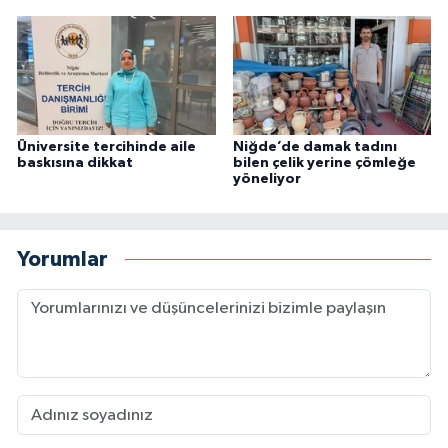
Üniversite tercihinde aile
Niğde’de damak tadını
baskısına dikkat
bilen çelik yerine çömleğe
yöneliyor
Yorumlar