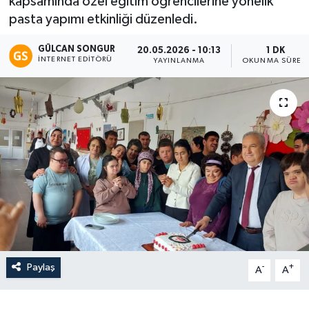
kapsamında özel eğitim öğrencilerine yönelik
pasta yapımı etkinliği düzenledi.
Eğitim
GÜLCAN SONGUR
20.05.2026 - 10:13
1 DK
Teknoloji
İNTERNET EDITÖRÜ
YAYINLANMA
OKUNMA SÜRES
Asayiş
Resmi İlan
Paylaş
-
+
A
A