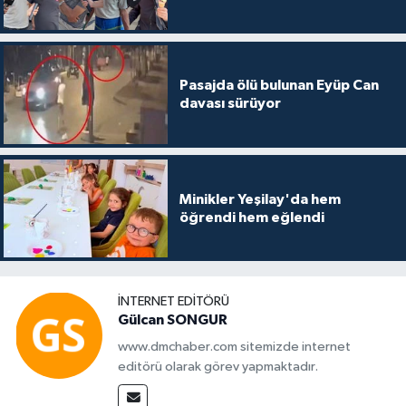
Pasajda ölü bulunan Eyüp Can
davası sürüyor
Minikler Yeşilay'da hem
öğrendi hem eğlendi
İNTERNET EDITÖRÜ
Gülcan SONGUR
www.dmchaber.com sitemizde internet
editörü olarak görev yapmaktadır.