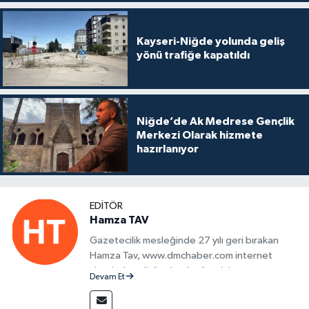
Kayseri-Niğde yolunda geliş
yönü trafiğe kapatıldı
Niğde’de Ak Medrese Gençlik
Merkezi Olarak hizmete
hazırlanıyor
EDITÖR
Hamza TAV
Gazetecilik mesleğinde 27 yılı geri bırakan
Hamza Tav, www.dmchaber.com internet
sitesinde editör olarak görevini
Devam Et
sürdürmektedir.