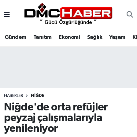
Gündem
Nöbetçi Eczaneler
Gündem
Tanıtım
Ekonomi
Sağlık
Yaşam
K
Tanıtım
Hava Durumu
Ekonomi
Trafik Durumu
Sağlık
Süper Lig Puan Durumu ve Fikstür
Yaşam
Tüm Manşetler
HABERLER
NIĞDE
Kültür
Son Dakika Haberleri
Niğde'de orta refüjler
peyzaj çalışmalarıyla
Spor
Haber Arşivi
yenileniyor
Siyaset