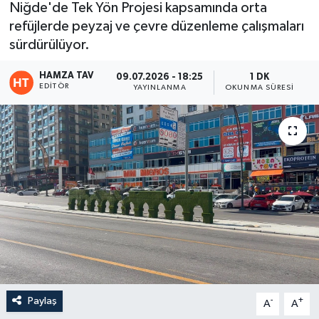
Niğde'de Tek Yön Projesi kapsamında orta
refüjlerde peyzaj ve çevre düzenleme çalışmaları
Eğitim
sürdürülüyor.
Teknoloji
HAMZA TAV
09.07.2026 - 18:25
1 DK
EDITÖR
YAYINLANMA
OKUNMA SÜRESI
Asayiş
Resmi İlan
Paylaş
-
+
A
A