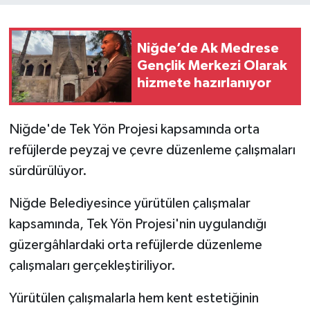
Niğde’de Ak Medrese
Gençlik Merkezi Olarak
hizmete hazırlanıyor
Niğde'de Tek Yön Projesi kapsamında orta
refüjlerde peyzaj ve çevre düzenleme çalışmaları
sürdürülüyor.
Niğde Belediyesince yürütülen çalışmalar
kapsamında, Tek Yön Projesi'nin uygulandığı
güzergâhlardaki orta refüjlerde düzenleme
çalışmaları gerçekleştiriliyor.
Yürütülen çalışmalarla hem kent estetiğinin