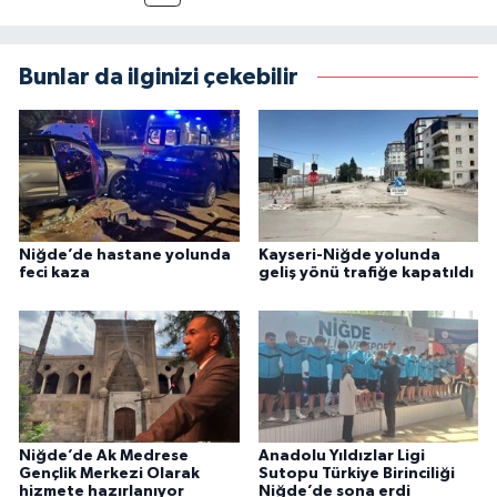
Bunlar da ilginizi çekebilir
Niğde’de hastane yolunda
Kayseri-Niğde yolunda
feci kaza
geliş yönü trafiğe kapatıldı
Niğde’de Ak Medrese
Anadolu Yıldızlar Ligi
Gençlik Merkezi Olarak
Sutopu Türkiye Birinciliği
hizmete hazırlanıyor
Niğde’de sona erdi