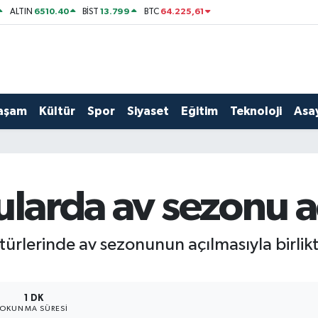
6510.40
13.799
64.225,61
ALTIN
BİST
BTC
aşam
Kültür
Spor
Siyaset
Eğitim
Teknoloji
Asay
ularda av sezonu a
 türlerinde av sezonunun açılmasıyla birlikte
1 DK
OKUNMA SÜRESI