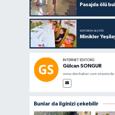
Pasajda ölü bu
EDITÖRÜN SEÇTIĞI
Minikler Yeşil
İNTERNET EDITÖRÜ
Gülcan SONGUR
www.dmchaber.com sitemizde in
Bunlar da ilginizi çekebilir