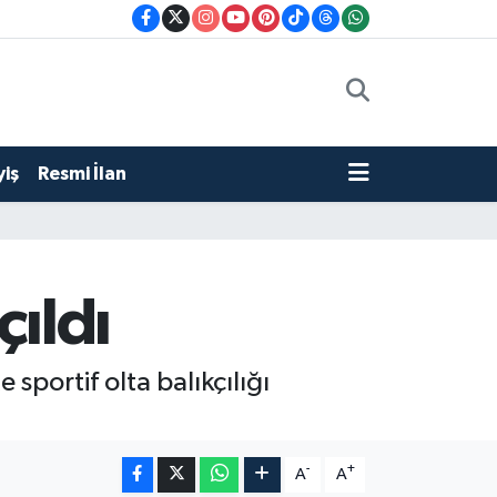
iş
Resmi İlan
çıldı
 sportif olta balıkçılığı
-
+
A
A