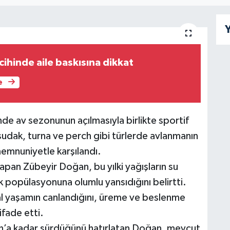
Y
cihinde aile baskısına dikkat
e
inde av sezonunun açılmasıyla birlikte sportif
e sudak, turna ve perch gibi türlerde avlanmanın
memnuniyetle karşılandı.
apan Zübeyir Doğan, bu yılki yağışların su
ık popülasyonuna olumlu yansıdığını belirtti.
al yaşamın canlandığını, üreme ve beslenme
 ifade etti.
ran’a kadar sürdüğünü hatırlatan Doğan, mevcut