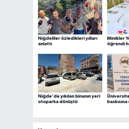
Niğdeliler özledikleri yılları
Minikler 
anlattı
öğrendi h
Niğde'de yıkılan binanın yeri
Üniversite
otoparka dönüştü
baskısına