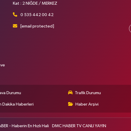
Kat : 2 NİĞDE / MERKEZ
0 535 442 00 42
[email protected]
 ve
.
ava Durumu
Trafik Durumu
 Dakika Haberleri
Haber Arşivi
R - Haberin En Hızlı Hali
DMC HABER TV CANLI YAYIN