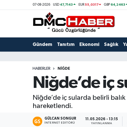
47,7143
55,0317
64,2463
07-08-2026
USD
EUR
GBP
Gündem
Nöbetçi Eczaneler
Tanıtım
Hava Durumu
Gündem
Tanıtım
Ekonomi
Sağlık
Y
Ekonomi
Trafik Durumu
Sağlık
Süper Lig Puan Durumu ve Fikstür
HABERLER
NIĞDE
Niğde’de iç s
Yaşam
Tüm Manşetler
Kültür
Son Dakika Haberleri
Niğde’de iç sularda belirli balık
hareketlendi.
Spor
Haber Arşivi
GÜLCAN SONGUR
11.05.2026 - 13:15
Siyaset
İNTERNET EDITÖRÜ
YAYINLANMA