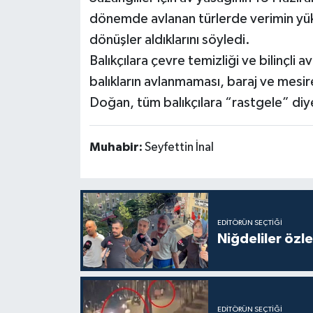
dönemde avlanan türlerde verimin yük
dönüşler aldıklarını söyledi.
Balıkçılara çevre temizliği ve bilinçl
balıkların avlanmaması, baraj ve mesir
Doğan, tüm balıkçılara “rastgele” diy
Muhabir:
Seyfettin İnal
EDITÖRÜN SEÇTIĞI
Niğdeliler özled
EDITÖRÜN SEÇTIĞI