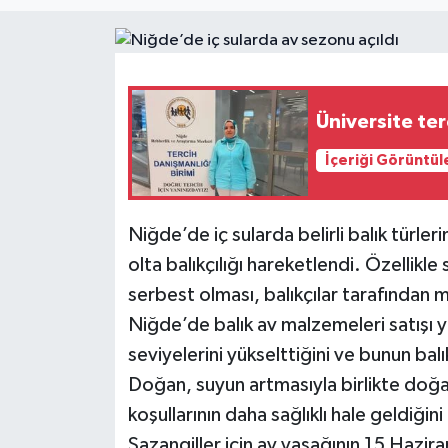
Eğitim
Teknoloji
Üniversite ter
Asayiş
İçeriği Görüntül
Resmi İlan
Niğde’de iç sularda belirli balık türler
olta balıkçılığı hareketlendi. Özellikl
serbest olması, balıkçılar tarafından 
Niğde’de balık av malzemeleri satışı y
seviyelerini yükselttiğini ve bunun bal
Doğan, suyun artmasıyla birlikte doğ
koşullarının daha sağlıklı hale geldiğini
Sazangiller için av yasağının 15 Hazi