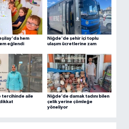
Yeşilay'da hem
Niğde'de şehir içi toplu
em eğlendi
ulaşım ücretlerine zam
 tercihinde aile
Niğde’de damak tadını bilen
 dikkat
çelik yerine çömleğe
yöneliyor