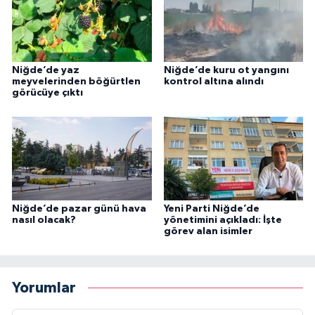
Niğde’de yaz
Niğde’de kuru ot yangını
meyvelerinden böğürtlen
kontrol altına alındı
görücüye çıktı
Niğde’de pazar günü hava
Yeni Parti Niğde’de
nasıl olacak?
yönetimini açıkladı: İşte
görev alan isimler
Yorumlar