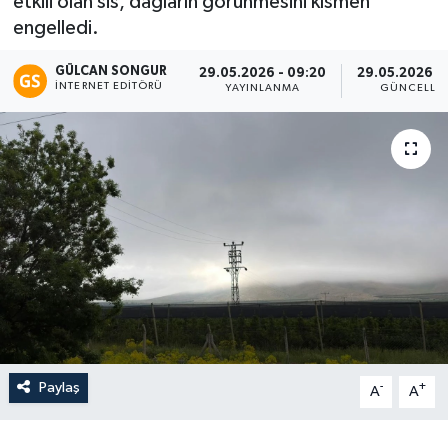
etkili olan sis, dağların görünmesini kısmen
engelledi.
Eğitim
GÜLCAN SONGUR
29.05.2026 - 09:20
29.05.2026 -
Teknoloji
İNTERNET EDITÖRÜ
YAYINLANMA
GÜNCELLE
Asayiş
Resmi İlan
Paylaş
-
+
A
A