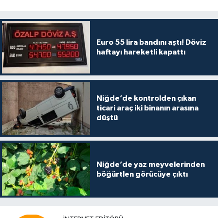
Euro 55 lira bandını aştı! Döviz
haftayı hareketli kapattı
Niğde’de kontrolden çıkan
ticari araç iki binanın arasına
düştü
Niğde’de yaz meyvelerinden
böğürtlen görücüye çıktı