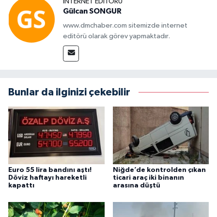
İNTERNET EDITÖRÜ
Gülcan SONGUR
www.dmchaber.com sitemizde internet
editörü olarak görev yapmaktadır.
Bunlar da ilginizi çekebilir
Euro 55 lira bandını aştı!
Niğde’de kontrolden çıkan
Döviz haftayı hareketli
ticari araç iki binanın
kapattı
arasına düştü