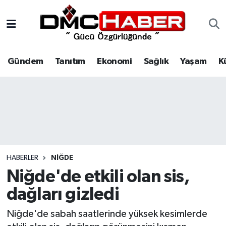
Gündem
Nöbetçi Eczaneler
Gündem
Tanıtım
Ekonomi
Sağlık
Yaşam
K
Tanıtım
Hava Durumu
Ekonomi
Trafik Durumu
Sağlık
Süper Lig Puan Durumu ve Fikstür
Yaşam
Tüm Manşetler
HABERLER
NIĞDE
Kültür
Son Dakika Haberleri
Niğde'de etkili olan sis,
dağları gizledi
Spor
Haber Arşivi
Niğde'de sabah saatlerinde yüksek kesimlerde
Siyaset