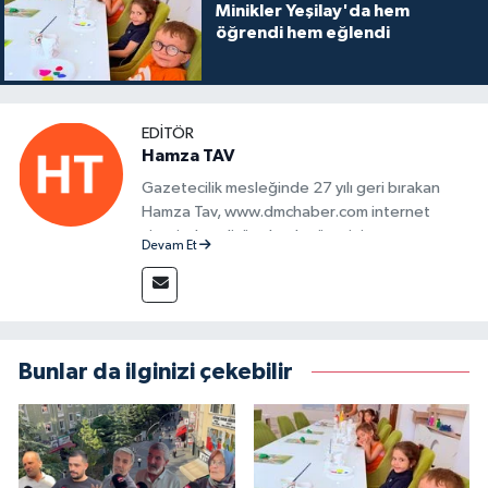
Minikler Yeşilay'da hem
öğrendi hem eğlendi
EDITÖR
Hamza TAV
Gazetecilik mesleğinde 27 yılı geri bırakan
Hamza Tav, www.dmchaber.com internet
sitesinde editör olarak görevini
Devam Et
sürdürmektedir.
Bunlar da ilginizi çekebilir