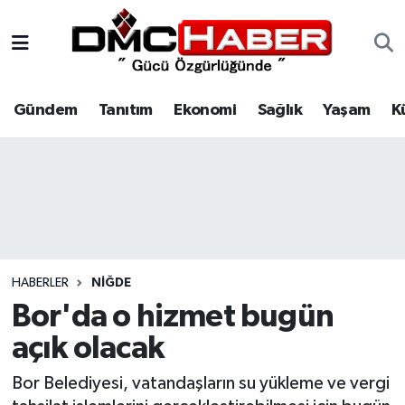
Gündem
Nöbetçi Eczaneler
Gündem
Tanıtım
Ekonomi
Sağlık
Yaşam
K
Tanıtım
Hava Durumu
Ekonomi
Trafik Durumu
Sağlık
Süper Lig Puan Durumu ve Fikstür
Yaşam
Tüm Manşetler
HABERLER
NIĞDE
Kültür
Son Dakika Haberleri
Bor'da o hizmet bugün
açık olacak
Spor
Haber Arşivi
Bor Belediyesi, vatandaşların su yükleme ve vergi
Siyaset