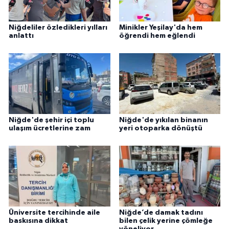
Niğdeliler özledikleri yılları
Minikler Yeşilay'da hem
anlattı
öğrendi hem eğlendi
Niğde'de şehir içi toplu
Niğde'de yıkılan binanın
ulaşım ücretlerine zam
yeri otoparka dönüştü
Üniversite tercihinde aile
Niğde’de damak tadını
baskısına dikkat
bilen çelik yerine çömleğe