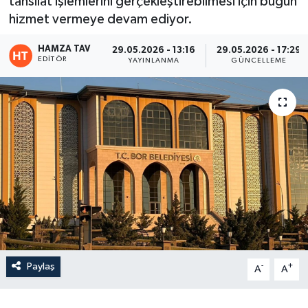
tahsilat işlemlerini gerçekleştirebilmesi için bugün
hizmet vermeye devam ediyor.
Eğitim
HAMZA TAV
29.05.2026 - 13:16
29.05.2026 - 17:29
Teknoloji
EDITÖR
YAYINLANMA
GÜNCELLEME
Asayiş
Resmi İlan
Paylaş
-
+
A
A