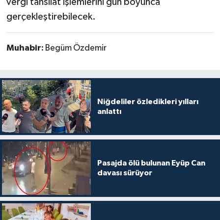
vergi tahsilat işlemlerini gün boyunca
gerçekleştirebilecek.
Muhabir:
Begüm Özdemir
Niğdeliler özledikleri yılları
anlattı
Pasajda ölü bulunan Eyüp Can
davası sürüyor