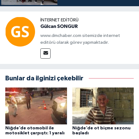
İNTERNET EDITÖRÜ
Gülcan SONGUR
www.dmchaber.com sitemizde internet
editörü olarak görev yapmaktadır.
Bunlar da ilginizi çekebilir
Niğde’de otomobil ile
Niğde’de ot biçme sezonu
motosiklet çarpıştı: 1 yaralı
başladı