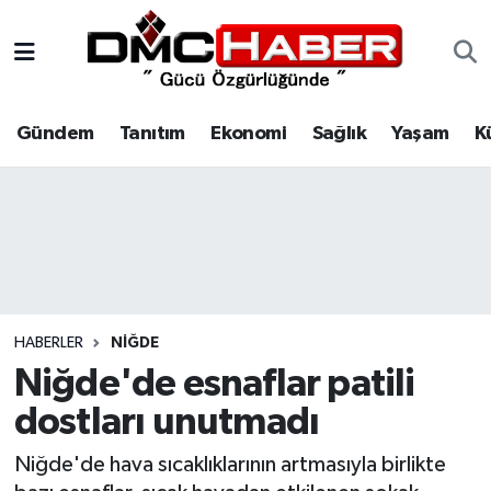
Gündem
Nöbetçi Eczaneler
Gündem
Tanıtım
Ekonomi
Sağlık
Yaşam
K
Tanıtım
Hava Durumu
Ekonomi
Trafik Durumu
Sağlık
Süper Lig Puan Durumu ve Fikstür
Yaşam
Tüm Manşetler
HABERLER
NIĞDE
Kültür
Son Dakika Haberleri
Niğde'de esnaflar patili
dostları unutmadı
Spor
Haber Arşivi
Niğde'de hava sıcaklıklarının artmasıyla birlikte
Siyaset