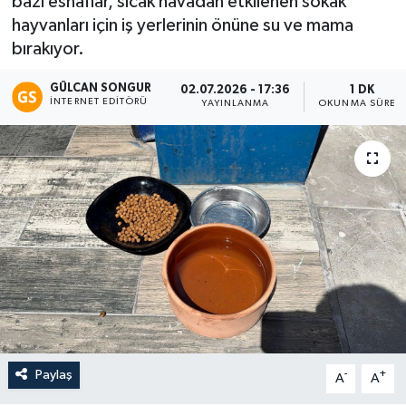
bazı esnaflar, sıcak havadan etkilenen sokak
hayvanları için iş yerlerinin önüne su ve mama
Eğitim
bırakıyor.
Teknoloji
GÜLCAN SONGUR
02.07.2026 - 17:36
1 DK
İNTERNET EDITÖRÜ
YAYINLANMA
OKUNMA SÜRES
Asayiş
Resmi İlan
Paylaş
-
+
A
A