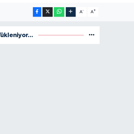
-
+
A
A
ükleniyor...