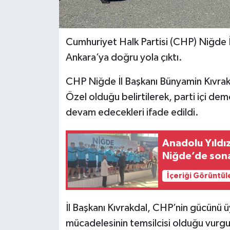
Cumhuriyet Halk Partisi (CHP) Niğde 
Ankara’ya doğru yola çıktı.
CHP Niğde İl Başkanı Bünyamin Kıvrak
Özel olduğu belirtilerek, parti içi de
devam edecekleri ifade edildi.
Anadolu Yıldız
Niğde’de sona
İçeriği Görüntül
İl Başkanı Kıvrakdal, CHP’nin gücünü ü
mücadelesinin temsilcisi olduğu vurgu