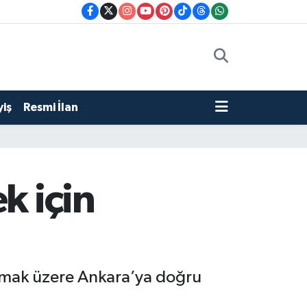
iş
Resmi İlan
k için
aşmak üzere Ankara’ya doğru