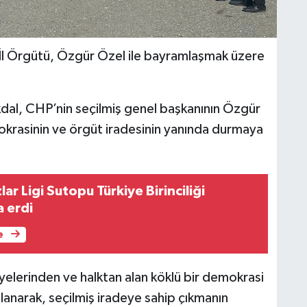
İl Örgütü, Özgür Özel ile bayramlaşmak üzere
dal, CHP’nin seçilmiş genel başkanının Özgür
mokrasinin ve örgüt iradesinin yanında durmaya
lar Ligi Sutopu Türkiye Birinciliği
 erdi
e
yelerinden ve halktan alan köklü bir demokrasi
lanarak, seçilmiş iradeye sahip çıkmanın