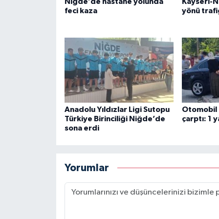
Niğde’de hastane yolunda
Kayseri-N
feci kaza
yönü trafi
Anadolu Yıldızlar Ligi Sutopu
Otomobil 
Türkiye Birinciliği Niğde’de
çarptı: 1 y
sona erdi
Yorumlar