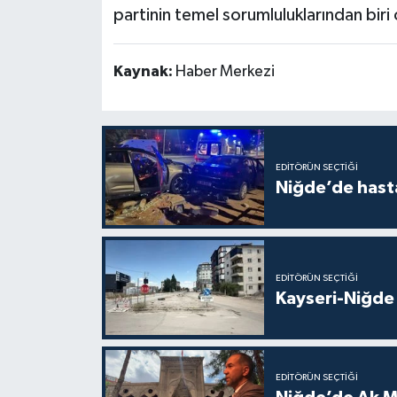
partinin temel sorumluluklarından biri
Kaynak:
Haber Merkezi
EDITÖRÜN SEÇTIĞI
Niğde’de hast
EDITÖRÜN SEÇTIĞI
Kayseri-Niğde 
EDITÖRÜN SEÇTIĞI