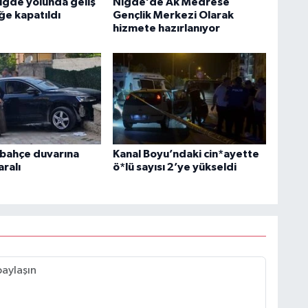
iğde yolunda geliş
Niğde’de Ak Medrese
ğe kapatıldı
Gençlik Merkezi Olarak
hizmete hazırlanıyor
bahçe duvarına
Kanal Boyu’ndaki cin*ayette
aralı
ö*lü sayısı 2’ye yükseldi