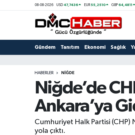
47,7436
55,2510
64,4811
08-08-2026
USD
EUR
GBP
Gündem
Nöbetçi Eczaneler
Tanıtım
Hava Durumu
Gündem
Tanıtım
Ekonomi
Sağlık
Y
Ekonomi
Trafik Durumu
Sağlık
Süper Lig Puan Durumu ve Fikstür
HABERLER
NIĞDE
Niğde’de CHP’
Yaşam
Tüm Manşetler
Ankara’ya Gi
Kültür
Son Dakika Haberleri
Spor
Haber Arşivi
Cumhuriyet Halk Partisi (CHP)
yola çıktı.
Siyaset