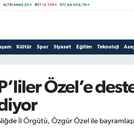
6660.55
13.779
64.959,79
ALTIN
BİST
BTC
aşam
Kültür
Spor
Siyaset
Eğitim
Teknoloji
Asay
liler Özel’e deste
diyor
 Niğde İl Örgütü, Özgür Özel ile bayraml