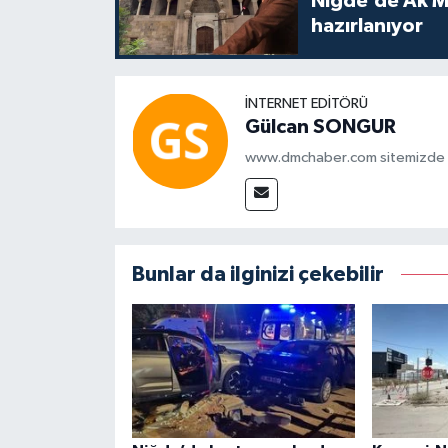
Niğde’de Ak M
hazırlanıyor
İNTERNET EDITÖRÜ
Gülcan SONGUR
www.dmchaber.com sitemizde in
Bunlar da ilginizi çekebilir