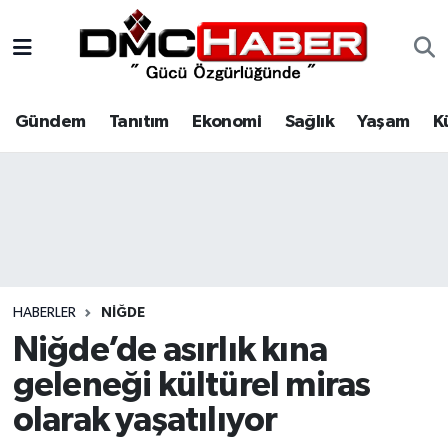
Gündem
Nöbetçi Eczaneler
Gündem
Tanıtım
Ekonomi
Sağlık
Yaşam
K
Tanıtım
Hava Durumu
Ekonomi
Trafik Durumu
Sağlık
Süper Lig Puan Durumu ve Fikstür
Yaşam
Tüm Manşetler
HABERLER
NIĞDE
Kültür
Son Dakika Haberleri
Niğde’de asırlık kına
geleneği kültürel miras
Spor
Haber Arşivi
olarak yaşatılıyor
Siyaset