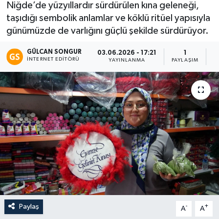
Niğde’de yüzyıllardır sürdürülen kına geleneği,
taşıdığı sembolik anlamlar ve köklü ritüel yapısıyla
Eğitim
günümüzde de varlığını güçlü şekilde sürdürüyor.
Teknoloji
GÜLCAN SONGUR
03.06.2026 - 17:21
1
İNTERNET EDITÖRÜ
YAYINLANMA
PAYLAŞIM
O
Asayiş
Resmi İlan
Paylaş
-
+
A
A