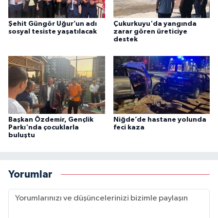
Şehit Güngör Uğur’un adı
Çukurkuyu'da yangında
sosyal tesiste yaşatılacak
zarar gören üreticiye
destek
Başkan Özdemir, Gençlik
Niğde’de hastane yolunda
Parkı'nda çocuklarla
feci kaza
buluştu
Yorumlar