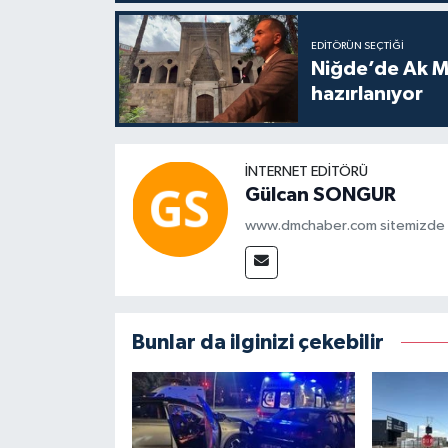
EDITÖRÜN SEÇTIĞI
Niğde’de Ak M
hazırlanıyor
İNTERNET EDITÖRÜ
Gülcan SONGUR
www.dmchaber.com sitemizde in
Bunlar da ilginizi çekebilir