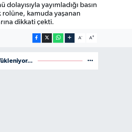
ü dolayısıyla yayımladığı basın
jik rolüne, kamuda yaşanan
rına dikkati çekti.
-
+
A
A
ükleniyor...