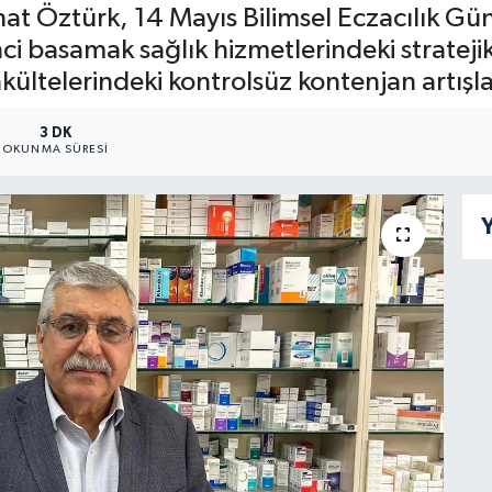
at Öztürk, 14 Mayıs Bilimsel Eczacılık Gün
inci basamak sağlık hizmetlerindeki strate
akültelerindeki kontrolsüz kontenjan artışla
3 DK
OKUNMA SÜRESI
Y