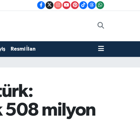
iş
Resmi İlan
türk:
k 508 milyon