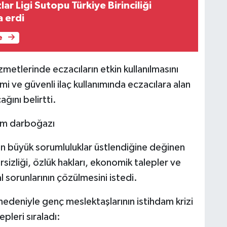
lar Ligi Sutopu Türkiye Birinciliği
 erdi
e
zmetlerinde eczacıların etkin kullanılmasını
imi ve güvenli ilaç kullanımında eczacılara alan
ğını belirtti.
dam darboğazı
rın büyük sorumluluklar üstlendiğine değinen
sizliği, özlük hakları, ekonomik talepler ve
l sorunlarının çözülmesini istedi.
ş nedeniyle genç meslektaşlarının istihdam krizi
pleri sıraladı: