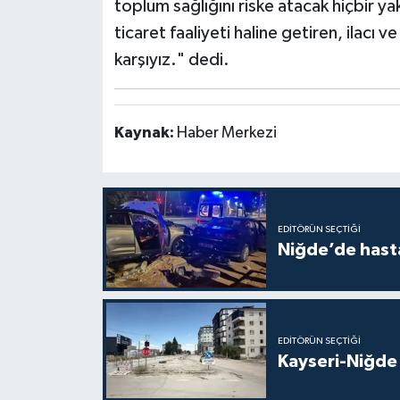
toplum sağlığını riske atacak hiçbir ya
ticaret faaliyeti haline getiren, ilacı 
karşıyız." dedi.
Kaynak:
Haber Merkezi
EDITÖRÜN SEÇTIĞI
Niğde’de hast
EDITÖRÜN SEÇTIĞI
Kayseri-Niğde 