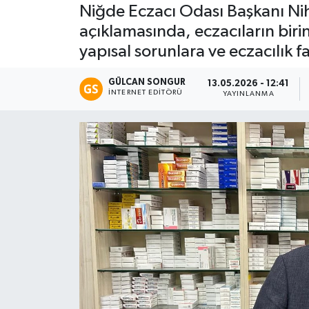
Niğde Eczacı Odası Başkanı Nih
Eğitim
açıklamasında, eczacıların bir
yapısal sorunlara ve eczacılık f
Teknoloji
GÜLCAN SONGUR
13.05.2026 - 12:41
İNTERNET EDITÖRÜ
Asayiş
YAYINLANMA
Resmi İlan