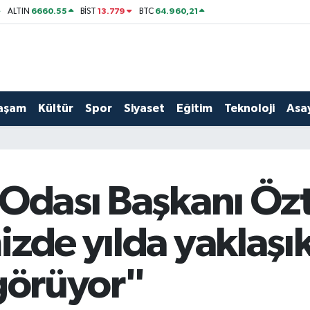
6660.55
13.779
64.960,21
ALTIN
BİST
BTC
aşam
Kültür
Spor
Siyaset
Eğitim
Teknoloji
Asay
 Odası Başkanı Öz
izde yılda yaklaşı
 görüyor"