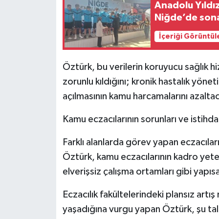
Anadolu Yıldız
Niğde’de sona
İçeriği Görüntül
Öztürk, bu verilerin koruyucu sağlık hi
zorunlu kıldığını; kronik hastalık yönet
açılmasının kamu harcamalarını azaltaca
Kamu eczacılarının sorunları ve istih
Farklı alanlarda görev yapan eczacıla
Öztürk, kamu eczacılarının kadro yeter
elverişsiz çalışma ortamları gibi yapısa
Eczacılık fakültelerindeki plansız artı
yaşadığına vurgu yapan Öztürk, şu tale