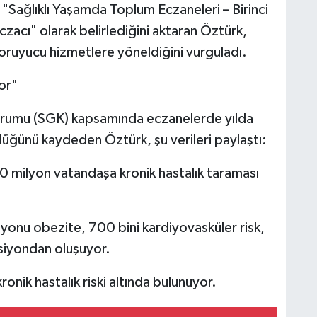
yı "Sağlıklı Yaşamda Toplum Eczaneleri – Birinci
zacı" olarak belirlediğini aktaran Öztürk,
koruyucu hizmetlere yöneldiğini vurguladı.
or"
urumu (SGK) kapsamında eczanelerde yılda
üğünü kaydeden Öztürk, şu verileri paylaştı:
30 milyon vatandaşa kronik hastalık taraması
ilyonu obezite, 700 bini kardiyovasküler risk,
siyondan oluşuyor.
ronik hastalık riski altında bulunuyor.