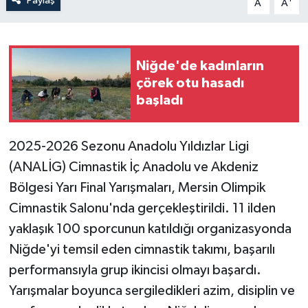
Paylaş
A
A
Niğde'de kadınların
çörek otu hasadı
başladı
2025-2026 Sezonu Anadolu Yıldızlar Ligi
(ANALİG) Cimnastik İç Anadolu ve Akdeniz
Bölgesi Yarı Final Yarışmaları, Mersin Olimpik
Cimnastik Salonu'nda gerçekleştirildi. 11 ilden
yaklaşık 100 sporcunun katıldığı organizasyonda
Niğde'yi temsil eden cimnastik takımı, başarılı
performansıyla grup ikincisi olmayı başardı.
Yarışmalar boyunca sergiledikleri azim, disiplin ve