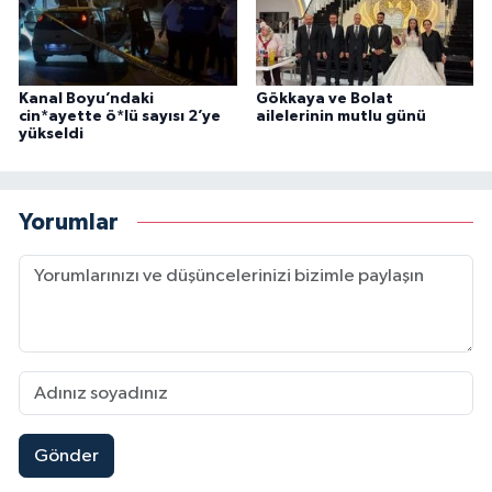
Kanal Boyu’ndaki
Gökkaya ve Bolat
cin*ayette ö*lü sayısı 2’ye
ailelerinin mutlu günü
yükseldi
Yorumlar
Gönder