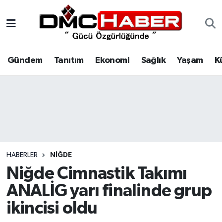
Gündem
Nöbetçi Eczaneler
Gündem
Tanıtım
Ekonomi
Sağlık
Yaşam
K
Tanıtım
Hava Durumu
Ekonomi
Trafik Durumu
Sağlık
Süper Lig Puan Durumu ve Fikstür
Yaşam
Tüm Manşetler
HABERLER
NIĞDE
Kültür
Son Dakika Haberleri
Niğde Cimnastik Takımı
ANALİG yarı finalinde grup
Spor
Haber Arşivi
ikincisi oldu
Siyaset