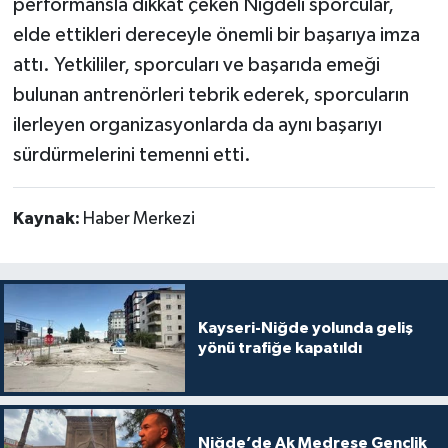
performansla dikkat çeken Niğdeli sporcular,
elde ettikleri dereceyle önemli bir başarıya imza
attı. Yetkililer, sporcuları ve başarıda emeği
bulunan antrenörleri tebrik ederek, sporcuların
ilerleyen organizasyonlarda da aynı başarıyı
sürdürmelerini temenni etti.
Kaynak:
Haber Merkezi
Kayseri-Niğde yolunda geliş
yönü trafiğe kapatıldı
Niğde’de Ak Medrese Gençlik