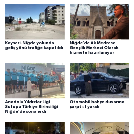
Kayseri-Niğde yolunda
Niğde’de Ak Medrese
geliş yönü trafiğe kapatıldı
Gençlik Merkezi Olarak
hizmete hazırlanıyor
Anadolu Yıldızlar Ligi
Otomobil bahçe duvarına
Sutopu Türkiye Birinciliği
çarptı: 1 yaralı
Niğde’de sona erdi