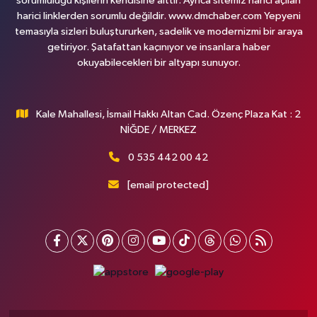
sorumluluğu kişilerin kendisine aittir. Ayrıca sitemiz harici açılan
harici linklerden sorumlu değildir. www.dmchaber.com Yepyeni
temasıyla sizleri buluştururken, sadelik ve modernizmi bir araya
getiriyor. Şatafattan kaçınıyor ve insanlara haber
okuyabilecekleri bir altyapı sunuyor.
Kale Mahallesi, İsmail Hakkı Altan Cad. Özenç Plaza Kat : 2
NİĞDE / MERKEZ
0 535 442 00 42
[email protected]