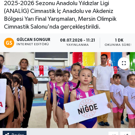
2025-2026 Sezonu Anadolu Yıldızlar Ligi
(ANALİG) Cimnastik İç Anadolu ve Akdeniz
Eğitim
Bölgesi Yarı Final Yarışmaları, Mersin Olimpik
Teknoloji
Cimnastik Salonu'nda gerçekleştirildi.
GÜLCAN SONGUR
08.07.2026 - 11:21
1 DK
Asayiş
İNTERNET EDITÖRÜ
YAYINLANMA
OKUNMA SÜRESI
Resmi İlan
-
+