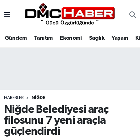
Gündem
Nöbetçi Eczaneler
Gündem
Tanıtım
Ekonomi
Sağlık
Yaşam
K
Tanıtım
Hava Durumu
Ekonomi
Trafik Durumu
Sağlık
Süper Lig Puan Durumu ve Fikstür
Yaşam
Tüm Manşetler
HABERLER
NIĞDE
Kültür
Son Dakika Haberleri
Niğde Belediyesi araç
filosunu 7 yeni araçla
Spor
Haber Arşivi
güçlendirdi
Siyaset