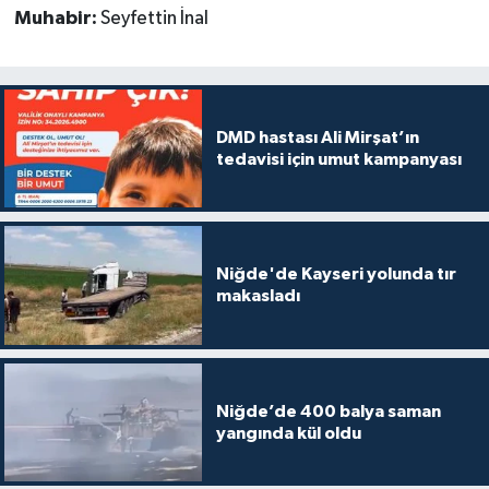
Muhabir:
Seyfettin İnal
DMD hastası Ali Mirşat’ın
tedavisi için umut kampanyası
Niğde'de Kayseri yolunda tır
makasladı
Niğde’de 400 balya saman
yangında kül oldu