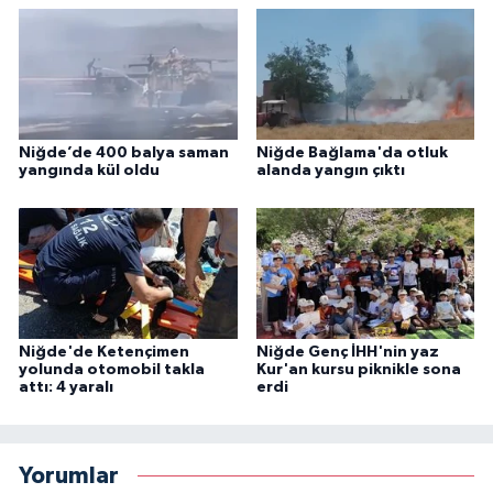
Niğde’de 400 balya saman
Niğde Bağlama'da otluk
yangında kül oldu
alanda yangın çıktı
Niğde'de Ketençimen
Niğde Genç İHH'nin yaz
yolunda otomobil takla
Kur'an kursu piknikle sona
attı: 4 yaralı
erdi
Yorumlar