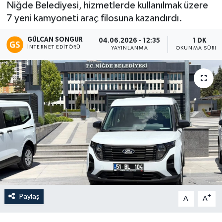
Niğde Belediyesi, hizmetlerde kullanılmak üzere
7 yeni kamyoneti araç filosuna kazandırdı.
Eğitim
GÜLCAN SONGUR
04.06.2026 - 12:35
1 DK
Teknoloji
İNTERNET EDITÖRÜ
YAYINLANMA
OKUNMA SÜRES
Asayiş
Resmi İlan
Paylaş
-
+
A
A