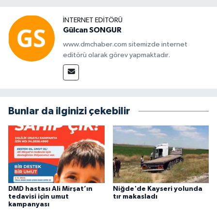
İNTERNET EDITÖRÜ
Gülcan SONGUR
www.dmchaber.com sitemizde internet
editörü olarak görev yapmaktadır.
Bunlar da ilginizi çekebilir
DMD hastası Ali Mirşat’ın
Niğde'de Kayseri yolunda
tedavisi için umut
tır makasladı
kampanyası