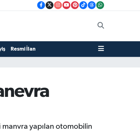
iş
Resmi İlan
anevra
i manvra yapılan otomobilin