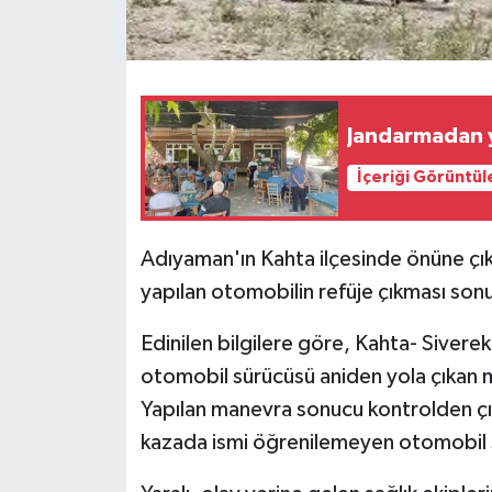
Jandarmadan ya
İçeriği Görüntül
Adıyaman'ın Kahta ilçesinde önüne çı
yapılan otomobilin refüje çıkması sonuc
Edinilen bilgilere göre, Kahta- Sivere
otomobil sürücüsü aniden yola çıkan 
Yapılan manevra sonucu kontrolden çı
kazada ismi öğrenilemeyen otomobil 