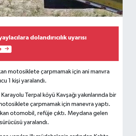
ylacılara dolandırıcılık uyarısı
e
kan motosiklete çarpmamak için ani manvra
u 1 kişi yaralandı.
k Karayolu Terpal köyü Kavşağı yakınlarında bir
motosiklete çarpmamak için manevra yaptı.
kan otomobil, refüje çıktı. Meydana gelen
sürücüsü yaralandı.