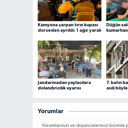
Kamyona çarpan tırın kupası
Düğün sal
dorseden ayrıldı: 1 ağır yaralı
kumarhan
Jandarmadan yaylacılara
7. katın b
dolandırıcılık uyarısı
asılı böyl
Yorumlar