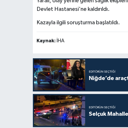
Yaralı, olay yerine gelen sağlık ekiple
Devlet Hastanesi'ne kaldırıldı.
Kazayla ilgili soruşturma başlatıldı.
Kaynak:
İHA
EDITÖRÜN SEÇTIĞI
Niğde’de araçta
EDITÖRÜN SEÇTIĞI
Selçuk Mahalles