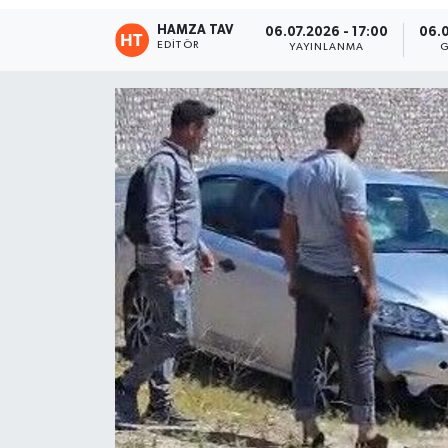
HAMZA TAV
06.07.2026 - 17:00
06.0
Eğitim
EDITÖR
YAYINLANMA
G
Teknoloji
Asayiş
Resmi İlan