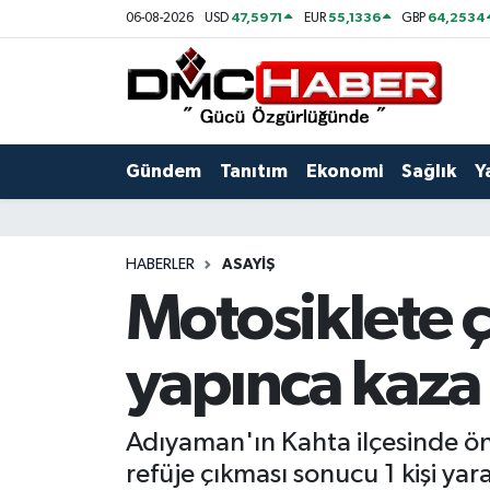
47,5971
55,1336
64,2534
06-08-2026
USD
EUR
GBP
Gündem
Nöbetçi Eczaneler
Tanıtım
Hava Durumu
Gündem
Tanıtım
Ekonomi
Sağlık
Y
Ekonomi
Trafik Durumu
Sağlık
Süper Lig Puan Durumu ve Fikstür
HABERLER
ASAYIŞ
Motosiklete 
Yaşam
Tüm Manşetler
yapınca kaza y
Kültür
Son Dakika Haberleri
Spor
Haber Arşivi
Adıyaman'ın Kahta ilçesinde ö
refüje çıkması sonucu 1 kişi yar
Siyaset