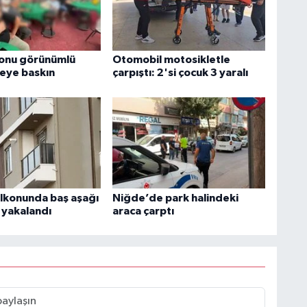
onu görünümlü
Otomobil motosikletle
eye baskın
çarpıştı: 2'si çocuk 3 yaralı
alkonunda baş aşağı
Niğde’de park halindeki
e yakalandı
araca çarptı