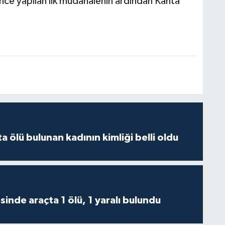
rince yapılan ilk müdahalenin ardından Kahta
 ölü bulunan kadının kimliği belli oldu
inde araçta 1 ölü, 1 yaralı bulundu