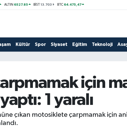
6527.85
13.703
64.475,47
ALTIN
BİST
BTC
aşam
Kültür
Spor
Siyaset
Eğitim
Teknoloji
Asay
çarpmamak için m
aptı: 1 yaralı
nüne çıkan motosiklete çarpmamak için an
alandı.