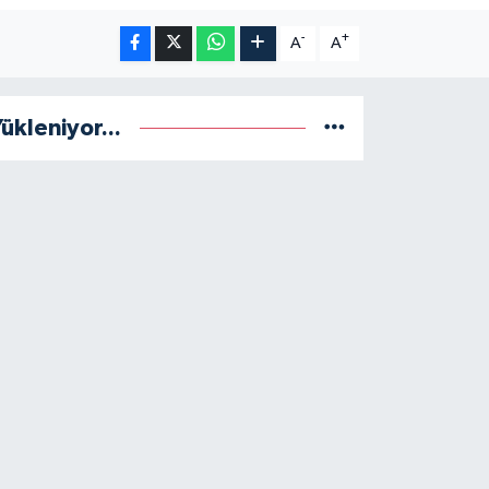
-
+
A
A
ükleniyor...