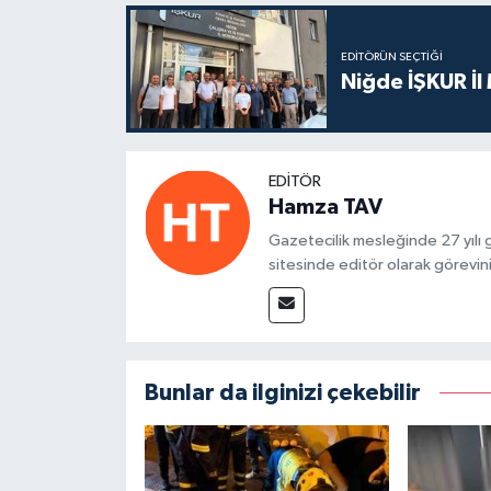
EDITÖRÜN SEÇTIĞI
Niğde İŞKUR İl
EDITÖR
Hamza TAV
Gazetecilik mesleğinde 27 yılı
sitesinde editör olarak görevin
Bunlar da ilginizi çekebilir