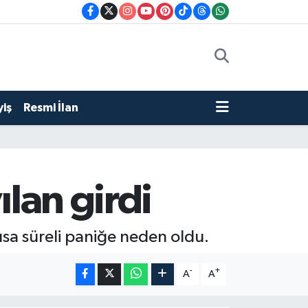
iş
Resmi İlan
ılan girdi
kısa süreli paniğe neden oldu.
-
+
A
A