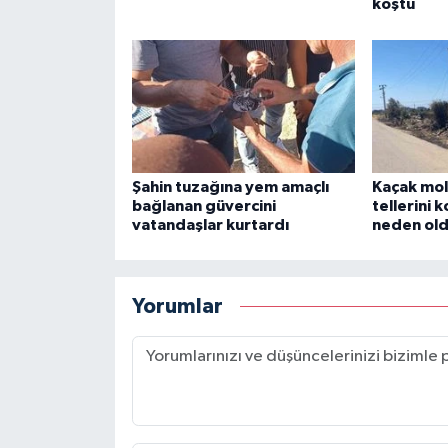
koştu
Şahin tuzağına yem amaçlı
Kaçak mol
bağlanan güvercini
tellerini 
vatandaşlar kurtardı
neden ol
Yorumlar