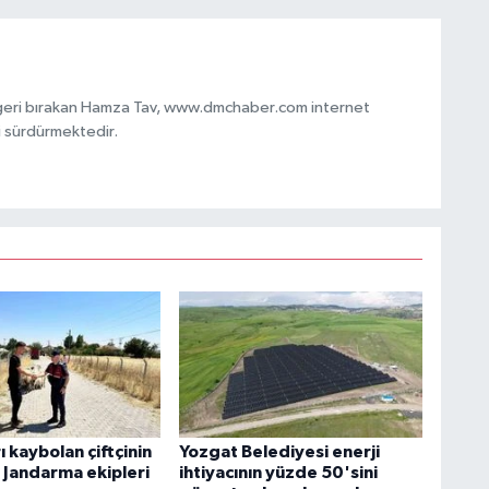
 geri bırakan Hamza Tav, www.dmchaber.com internet
i sürdürmektedir.
 kaybolan çiftçinin
Yozgat Belediyesi enerji
 Jandarma ekipleri
ihtiyacının yüzde 50'sini