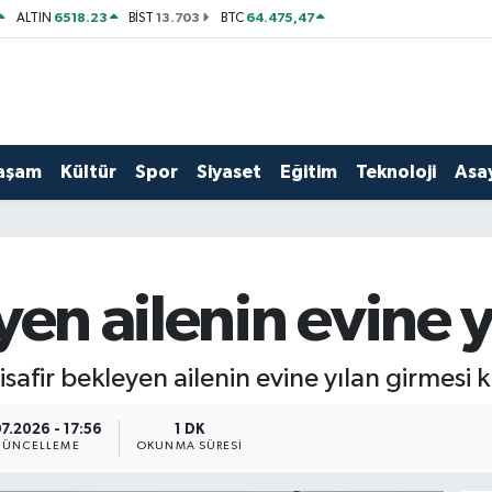
6518.23
13.703
64.475,47
ALTIN
BİST
BTC
aşam
Kültür
Spor
Siyaset
Eğitim
Teknoloji
Asay
yen ailenin evine y
safir bekleyen ailenin evine yılan girmesi 
7.2026 - 17:56
1 DK
ÜNCELLEME
OKUNMA SÜRESI