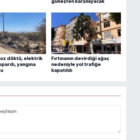
güneşten karşılayacak
oz döktü, elektrik
Fırtınanın devirdiği ağaç
kopardı, yangına
nedeniyle yol trafiğe
du
kapatıldı