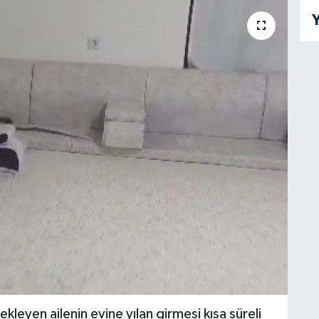
Y
kleyen ailenin evine yılan girmesi kısa süreli