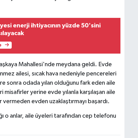
esi enerji ihtiyacının yüzde 50'sini
ılayacak
e
 Başkaya Mahallesi'nde meydana geldi. Evde
önmez ailesi, sıcak hava nedeniyle pencereleri
üre sonra odada yılan olduğunu fark eden aile
i misafirler yerine evde yılanla karşılaşan aile
arar vermeden evden uzaklaştırmayı başardı.
o anlar, aile üyeleri tarafından cep telefonu