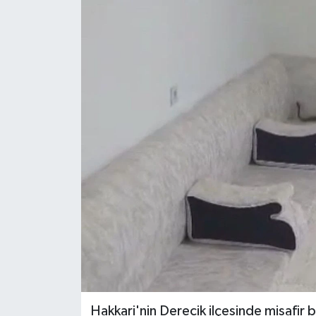
Eğitim
Teknoloji
Asayiş
Resmi İlan
Hakkari'nin Derecik ilçesinde misafir be