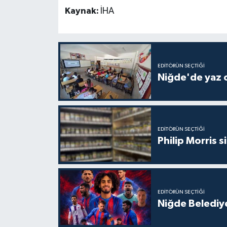
Kaynak:
İHA
EDITÖRÜN SEÇTIĞI
Niğde'de yaz o
EDITÖRÜN SEÇTIĞI
Philip Morris s
EDITÖRÜN SEÇTIĞI
Niğde Belediyes