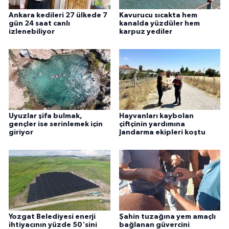
Ankara kedileri 27 ülkede 7
Kavurucu sıcakta hem
gün 24 saat canlı
kanalda yüzdüler hem
izlenebiliyor
karpuz yediler
Uyuzlar şifa bulmak,
Hayvanları kaybolan
gençler ise serinlemek için
çiftçinin yardımına
giriyor
Jandarma ekipleri koştu
Yozgat Belediyesi enerji
Şahin tuzağına yem amaçlı
ihtiyacının yüzde 50'sini
bağlanan güvercini