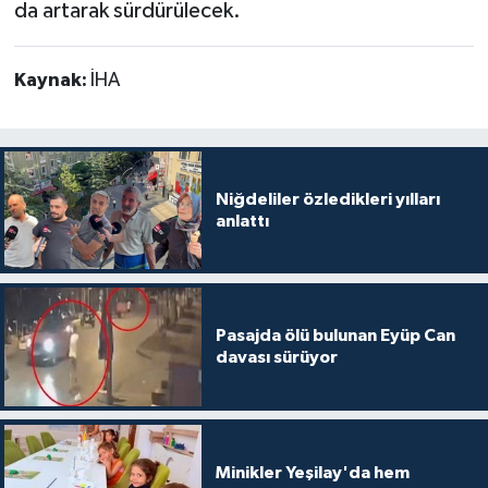
da artarak sürdürülecek.
Kaynak:
İHA
Niğdeliler özledikleri yılları
anlattı
Pasajda ölü bulunan Eyüp Can
davası sürüyor
Minikler Yeşilay'da hem