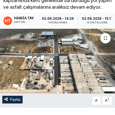
kapsamında kent genelinde sürdürdüğü yol yapım
ve asfalt çalışmalarına aralıksız devam ediyor.
Eğitim
HAMZA TAV
02.06.2026 - 14:26
02.06.2026 - 15:17
Teknoloji
EDITÖR
YAYINLANMA
GÜNCELLEME
Asayiş
Resmi İlan
Paylaş
-
+
A
A