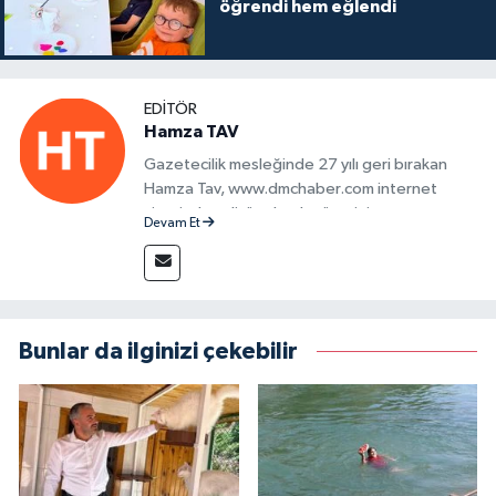
öğrendi hem eğlendi
EDITÖR
Hamza TAV
Gazetecilik mesleğinde 27 yılı geri bırakan
Hamza Tav, www.dmchaber.com internet
sitesinde editör olarak görevini
Devam Et
sürdürmektedir.
Bunlar da ilginizi çekebilir