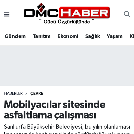
Gündem
Nöbetçi Eczaneler
Gündem
Tanıtım
Ekonomi
Sağlık
Yaşam
K
Tanıtım
Hava Durumu
Ekonomi
Trafik Durumu
Sağlık
Süper Lig Puan Durumu ve Fikstür
Yaşam
Tüm Manşetler
HABERLER
ÇEVRE
Kültür
Son Dakika Haberleri
Mobilyacılar sitesinde
asfaltlama çalışması
Spor
Haber Arşivi
Şanlıurfa Büyükşehir Belediyesi, bu yılın planlaması
Siyaset