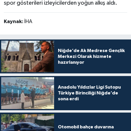
spor gösterileri izleyicilerden yoğun alkış aldı.
Kaynak:
İHA
Niğde’de Ak Medrese Gençlik
Merkezi Olarak hizmete
hazırlanıyor
Anadolu Yıldızlar Ligi Sutopu
Türkiye Birinciliği Niğde’de
sona erdi
Otomobil bahçe duvarına