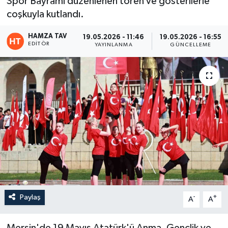
Spor Bayramı düzenlenen tören ve gösterilerle
coşkuyla kutlandı.
Eğitim
HAMZA TAV
19.05.2026 - 11:46
19.05.2026 - 16:55
Teknoloji
EDITÖR
YAYINLANMA
GÜNCELLEME
Asayiş
Resmi İlan
Paylaş
-
+
A
A
Mersin'de 19 Mayıs Atatürk'ü Anma, Gençlik ve