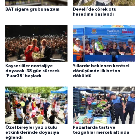
BAT sigara grubuna zam
Develi'de çörek otu
hasadına başlandı
Kayserililer nostaljiye
Yıllardır beklenen kentsel
doyacak: 38 gün sürecek
dönüşümde ilk beton
'Fuar38' başladı
döküldü
Özel bireyler yaz okulu
Pazarlarda tartı ve
etkinliklerinde doyasıya
tezgahlar mercek altında
eğlendi