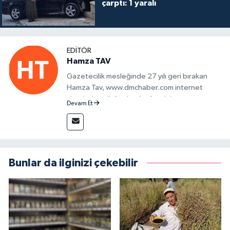
çarptı: 1 yaralı
EDITÖR
Hamza TAV
Gazetecilik mesleğinde 27 yılı geri bırakan
Hamza Tav, www.dmchaber.com internet
sitesinde editör olarak görevini
Devam Et
sürdürmektedir.
Bunlar da ilginizi çekebilir