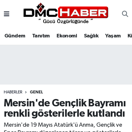
Gündem
Nöbetçi Eczaneler
Gündem
Tanıtım
Ekonomi
Sağlık
Yaşam
K
Tanıtım
Hava Durumu
Ekonomi
Trafik Durumu
Sağlık
Süper Lig Puan Durumu ve Fikstür
Yaşam
Tüm Manşetler
HABERLER
GENEL
Kültür
Son Dakika Haberleri
Mersin'de Gençlik Bayramı
renkli gösterilerle kutlandı
Spor
Haber Arşivi
Mersin'de 19 Mayıs Atatürk'ü Anma, Gençlik ve
Siyaset