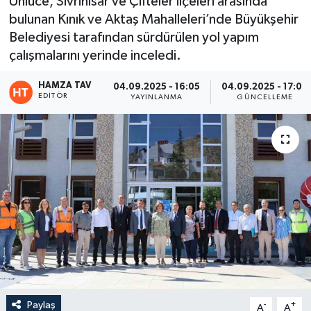
Ünlüce, Sivrihisar ve Çifteler ilçeleri arasında
bulunan Kınık ve Aktaş Mahalleleri’nde Büyükşehir
Eğitim
Belediyesi tarafından sürdürülen yol yapım
çalışmalarını yerinde inceledi.
Teknoloji
HAMZA TAV
04.09.2025 - 16:05
04.09.2025 - 17:04
Asayiş
EDITÖR
YAYINLANMA
GÜNCELLEME
Resmi İlan
Paylaş
-
+
A
A