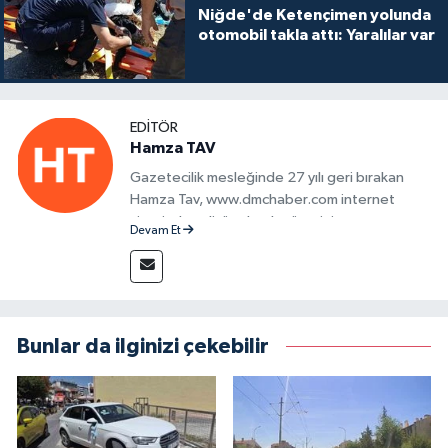
Niğde'de Ketençimen yolunda
otomobil takla attı: Yaralılar var
EDITÖR
Hamza TAV
Gazetecilik mesleğinde 27 yılı geri bırakan
Hamza Tav, www.dmchaber.com internet
sitesinde editör olarak görevini
Devam Et
sürdürmektedir.
Bunlar da ilginizi çekebilir