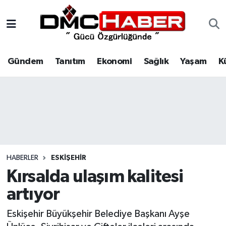
Gündem
Nöbetçi Eczaneler
Gündem
Tanıtım
Ekonomi
Sağlık
Yaşam
K
Tanıtım
Hava Durumu
Ekonomi
Trafik Durumu
Sağlık
Süper Lig Puan Durumu ve Fikstür
Yaşam
Tüm Manşetler
HABERLER
ESKIŞEHIR
Kültür
Son Dakika Haberleri
Kırsalda ulaşım kalitesi
artıyor
Spor
Haber Arşivi
Eskişehir Büyükşehir Belediye Başkanı Ayşe
Siyaset