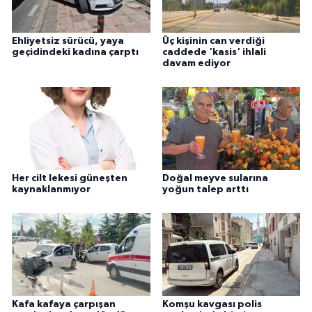
Ehliyetsiz sürücü, yaya
Üç kişinin can verdiği
geçidindeki kadına çarptı
caddede 'kasis' ihlali
davam ediyor
Her cilt lekesi güneşten
Doğal meyve sularına
kaynaklanmıyor
yoğun talep arttı
Kafa kafaya çarpışan
Komşu kavgası polis