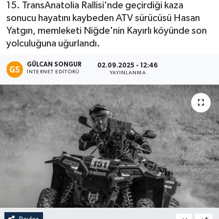
15. TransAnatolia Rallisi'nde geçirdiği kaza
sonucu hayatını kaybeden ATV sürücüsü Hasan
Eğitim
Yatgın, memleketi Niğde'nin Kayırlı köyünde son
Teknoloji
yolculuğuna uğurlandı.
GÜLCAN SONGUR
02.09.2025 - 12:46
Asayiş
İNTERNET EDITÖRÜ
YAYINLANMA
Resmi İlan
-
+