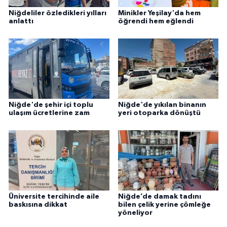
Niğdeliler özledikleri yılları
Minikler Yeşilay'da hem
anlattı
öğrendi hem eğlendi
Niğde'de şehir içi toplu
Niğde'de yıkılan binanın
ulaşım ücretlerine zam
yeri otoparka dönüştü
Üniversite tercihinde aile
Niğde’de damak tadını
baskısına dikkat
bilen çelik yerine çömleğe
yöneliyor