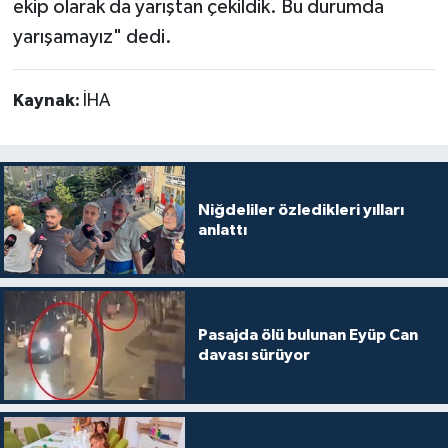
ekip olarak da yarıştan çekildik. Bu durumda
yarışamayız" dedi.
Kaynak:
İHA
Niğdeliler özledikleri yılları
anlattı
Pasajda ölü bulunan Eyüp Can
davası sürüyor