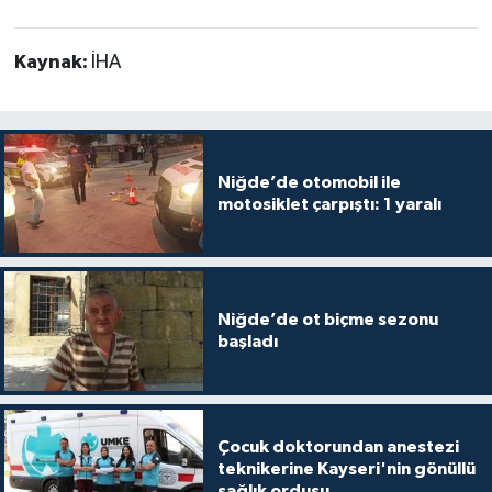
Kaynak:
İHA
Niğde’de otomobil ile
motosiklet çarpıştı: 1 yaralı
Niğde’de ot biçme sezonu
başladı
Çocuk doktorundan anestezi
teknikerine Kayseri'nin gönüllü
sağlık ordusu