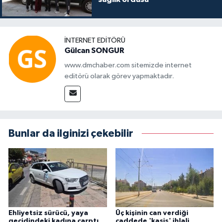
İNTERNET EDITÖRÜ
Gülcan SONGUR
www.dmchaber.com sitemizde internet
editörü olarak görev yapmaktadır.
Bunlar da ilginizi çekebilir
Ehliyetsiz sürücü, yaya
Üç kişinin can verdiği
geçidindeki kadına çarptı
caddede 'kasis' ihlali