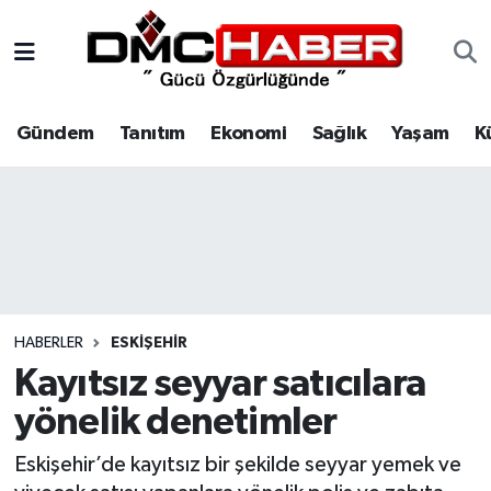
Gündem
Nöbetçi Eczaneler
Gündem
Tanıtım
Ekonomi
Sağlık
Yaşam
K
Tanıtım
Hava Durumu
Ekonomi
Trafik Durumu
Sağlık
Süper Lig Puan Durumu ve Fikstür
Yaşam
Tüm Manşetler
HABERLER
ESKIŞEHIR
Kültür
Son Dakika Haberleri
Kayıtsız seyyar satıcılara
yönelik denetimler
Spor
Haber Arşivi
Eskişehir’de kayıtsız bir şekilde seyyar yemek ve
Siyaset