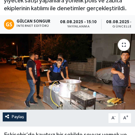
yiyecek satışı yapanlara yönelik polis ve zabıta
ekiplerinin katılımı ile denetimler gerçekleştirildi.
Eğitim
GÜLCAN SONGUR
08.08.2025 - 15:10
08.08.2025 - 1
Teknoloji
İNTERNET EDITÖRÜ
YAYINLANMA
GÜNCELLEM
Asayiş
Resmi İlan
Paylaş
-
+
A
A
Eskişehir’de kayıtsız bir şekilde seyyar yemek ve