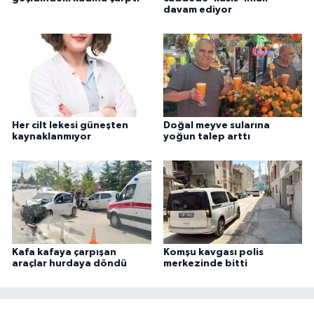
davam ediyor
Her cilt lekesi güneşten
Doğal meyve sularına
kaynaklanmıyor
yoğun talep arttı
Kafa kafaya çarpışan
Komşu kavgası polis
araçlar hurdaya döndü
merkezinde bitti