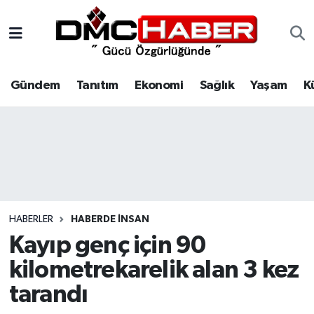
Gündem
Nöbetçi Eczaneler
Gündem
Tanıtım
Ekonomi
Sağlık
Yaşam
K
Tanıtım
Hava Durumu
Ekonomi
Trafik Durumu
Sağlık
Süper Lig Puan Durumu ve Fikstür
Yaşam
Tüm Manşetler
HABERLER
HABERDE INSAN
Kültür
Son Dakika Haberleri
Kayıp genç için 90
kilometrekarelik alan 3 kez
Spor
Haber Arşivi
tarandı
Siyaset