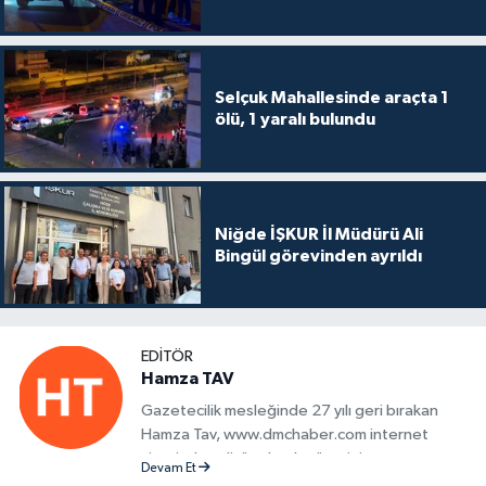
Selçuk Mahallesinde araçta 1
ölü, 1 yaralı bulundu
Niğde İŞKUR İl Müdürü Ali
Bingül görevinden ayrıldı
EDITÖR
Hamza TAV
Gazetecilik mesleğinde 27 yılı geri bırakan
Hamza Tav, www.dmchaber.com internet
sitesinde editör olarak görevini
Devam Et
sürdürmektedir.