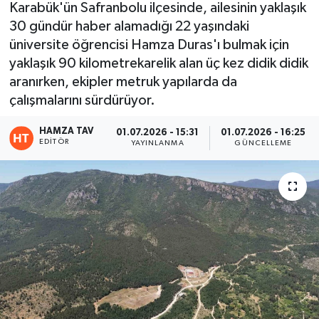
Karabük'ün Safranbolu ilçesinde, ailesinin yaklaşık
30 gündür haber alamadığı 22 yaşındaki
Eğitim
üniversite öğrencisi Hamza Duras'ı bulmak için
Teknoloji
yaklaşık 90 kilometrekarelik alan üç kez didik didik
aranırken, ekipler metruk yapılarda da
Asayiş
çalışmalarını sürdürüyor.
HAMZA TAV
Resmi İlan
01.07.2026 - 15:31
01.07.2026 - 16:25
EDITÖR
YAYINLANMA
GÜNCELLEME