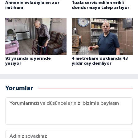
Annenin evladıyla en zor
Tuzla servis edilen erikli
imtihanı
dondurmaya talep artıyor
93 yaşında iş yerinde
4 metrekare dükkanda 43
yaşıyor
yıldır çay demliyor
Yorumlar