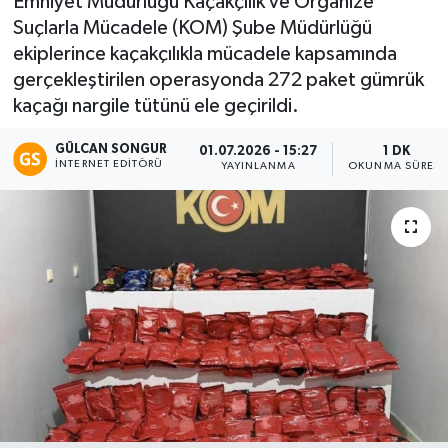
Emniyet Müdürlüğü Kaçakçılık ve Organize
Suçlarla Mücadele (KOM) Şube Müdürlüğü
Eğitim
ekiplerince kaçakçılıkla mücadele kapsamında
gerçekleştirilen operasyonda 272 paket gümrük
Teknoloji
kaçağı nargile tütünü ele geçirildi.
Asayiş
GÜLCAN SONGUR
01.07.2026 - 15:27
1 DK
İNTERNET EDITÖRÜ
YAYINLANMA
OKUNMA SÜRESI
Resmi İlan