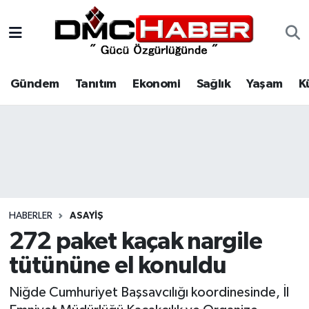
Gündem
Nöbetçi Eczaneler
Gündem
Tanıtım
Ekonomi
Sağlık
Yaşam
K
Tanıtım
Hava Durumu
Ekonomi
Trafik Durumu
Sağlık
Süper Lig Puan Durumu ve Fikstür
Yaşam
Tüm Manşetler
HABERLER
ASAYIŞ
Kültür
Son Dakika Haberleri
272 paket kaçak nargile
tütününe el konuldu
Spor
Haber Arşivi
Niğde Cumhuriyet Başsavcılığı koordinesinde, İl
Siyaset