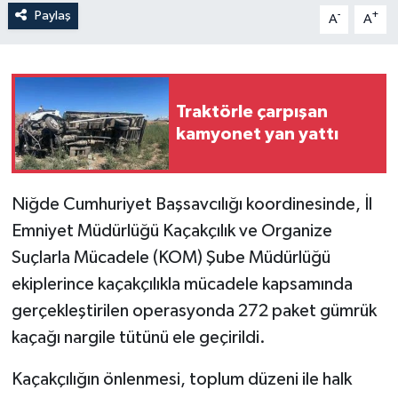
Paylaş
-
+
A
A
Traktörle çarpışan
kamyonet yan yattı
Niğde Cumhuriyet Başsavcılığı koordinesinde, İl
Emniyet Müdürlüğü Kaçakçılık ve Organize
Suçlarla Mücadele (KOM) Şube Müdürlüğü
ekiplerince kaçakçılıkla mücadele kapsamında
gerçekleştirilen operasyonda 272 paket gümrük
kaçağı nargile tütünü ele geçirildi.
Kaçakçılığın önlenmesi, toplum düzeni ile halk