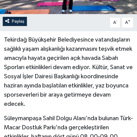
Paylaş
-
+
A
A
Tekirdağ Büyükşehir Belediyesince vatandaşların
sağlıklı yaşam alışkanlığı kazanmasını teşvik etmek
amacıyla hayata geçirilen açık havada Sabah
Sporları etkinlikleri devam ediyor. Kültür, Sanat ve
Sosyal İşler Dairesi Başkanlığı koordinesinde
haziran ayında başlatılan etkinlikler, yaz boyunca
sporseverleri bir araya getirmeye devam
edecek.
Süleymanpaşa Sahil Dolgu Alanı'nda bulunan Türk-
Macar Dostluk Parkı'nda gerçekleştirilen
etkinlikler, haftanın dört günü 08.00-09.00