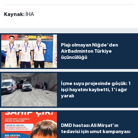
Kaynak:
İHA
Plajı olmayan Niğde'den
AirBadminton Türkiye
üçüncülüğü
İçme suyu projesinde göçük: 1
işçi hayatını kaybetti, 1'i ağır
yaralı
DMD hastası Ali Mirşat’ın
tedavisi için umut kampanyası