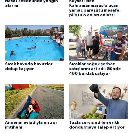
Hasat sezonunda yangın
Kayseri'den
alarmı
Kahramanmaraş'a uçan
yamaç paraşütü mesafe
pilotu o anları anlattı
Sıcak havada havuzlar
Sıcaklar soğuk şerbet
dolup taşıyor
satışlarını artırdı: Günde
400 bardak satıyor
Annenin evladıyla en zor
Tuzla servis edilen erikli
imtihanı
dondurmaya talep artıyor