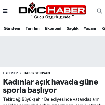
Gündem
Nöbetçi Eczaneler
Gündem
Tanıtım
Ekonomi
Sağlık
Yaşam
K
Tanıtım
Hava Durumu
Ekonomi
Trafik Durumu
Sağlık
Süper Lig Puan Durumu ve Fikstür
Yaşam
Tüm Manşetler
HABERLER
HABERDE INSAN
Kültür
Son Dakika Haberleri
Kadınlar açık havada güne
sporla başlıyor
Spor
Haber Arşivi
Tekirdağ Büyükşehir Belediyesince vatandaşların
Siyaset