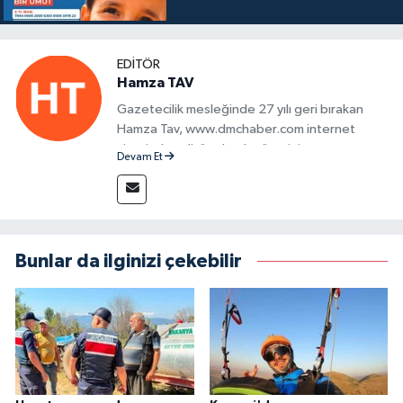
EDITÖR
Hamza TAV
Gazetecilik mesleğinde 27 yılı geri bırakan
Hamza Tav, www.dmchaber.com internet
sitesinde editör olarak görevini
Devam Et
sürdürmektedir.
Bunlar da ilginizi çekebilir