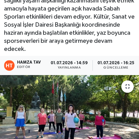
sağlıklı yaşam alışkanlığı kazanmasını teşvik etmek
amacıyla hayata geçirilen açık havada Sabah
Eğitim
Sporları etkinlikleri devam ediyor. Kültür, Sanat ve
Sosyal İşler Dairesi Başkanlığı koordinesinde
Teknoloji
haziran ayında başlatılan etkinlikler, yaz boyunca
sporseverleri bir araya getirmeye devam
Asayiş
edecek.
Resmi İlan
HAMZA TAV
01.07.2026 - 14:59
01.07.2026 - 16:25
EDITÖR
YAYINLANMA
GÜNCELLEME