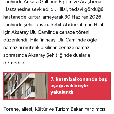
tarihinde Ankara Gülhane Eğitim ve Araştırma
Hastanesine sevk edildi. Hilal, tedavi gördüğü
hastanede kurtarılamayarak 30 Haziran 2026
tarihinde şehit düştü. Şehit Abdurrahman Hilal
için Aksaray Ulu Camiinde cenaze töreni
düzenlendi. Hilal'in naaşı Ulu Camiinde öğle
namazını müteakip kılınan cenaze namazı
sonrasında Aksaray Şehitliğinde dualarla
defnedildi.
7. katın balkonunda baş
aşağı asılı böyle
yakalandı
Törene, ailesi, Kültür ve Turizm Bakan Yardımcısı