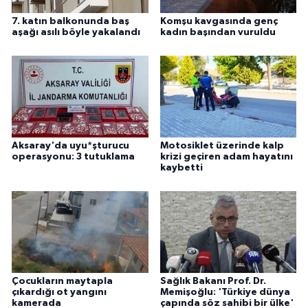
7. katın balkonunda baş
Komşu kavgasında genç
aşağı asılı böyle yakalandı
kadın başından vuruldu
Aksaray'da uyu*şturucu
Motosiklet üzerinde kalp
operasyonu: 3 tutuklama
krizi geçiren adam hayatını
kaybetti
Çocukların maytapla
Sağlık Bakanı Prof. Dr.
çıkardığı ot yangını
Memişoğlu: 'Türkiye dünya
kamerada
çapında söz sahibi bir ülke'