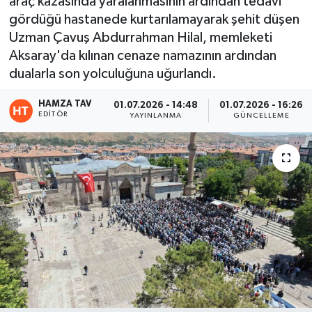
araç kazasında yaralanmasının ardından tedavi
gördüğü hastanede kurtarılamayarak şehit düşen
Eğitim
Uzman Çavuş Abdurrahman Hilal, memleketi
Aksaray'da kılınan cenaze namazının ardından
Teknoloji
dualarla son yolculuğuna uğurlandı.
Asayiş
HAMZA TAV
01.07.2026 - 14:48
01.07.2026 - 16:26
EDITÖR
YAYINLANMA
GÜNCELLEME
Resmi İlan