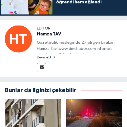
öğrendi hem eğlendi
EDITÖR
Hamza TAV
Gazetecilik mesleğinde 27 yılı geri bırakan
Hamza Tav, www.dmchaber.com internet
sitesinde editör olarak görevini
Devam Et
sürdürmektedir.
Bunlar da ilginizi çekebilir