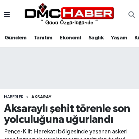
Gündem
Nöbetçi Eczaneler
Gündem
Tanıtım
Ekonomi
Sağlık
Yaşam
K
Tanıtım
Hava Durumu
Ekonomi
Trafik Durumu
Sağlık
Süper Lig Puan Durumu ve Fikstür
Yaşam
Tüm Manşetler
HABERLER
AKSARAY
Kültür
Son Dakika Haberleri
Aksaraylı şehit törenle son
yolculuğuna uğurlandı
Spor
Haber Arşivi
Pençe-Kilit Harekatı bölgesinde yaşanan askeri
Siyaset