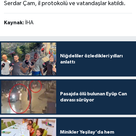
Serdar Çam, il protokolü ve vatandaşlar katıldı.
Kaynak:
İHA
Niğdeliler özledikleri yılları
anlattı
Pasajda ölü bulunan Eyüp Can
davası sürüyor
Minikler Yeşilay'da hem