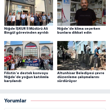
Niğde İŞKUR İl Müdürü Ali
Niğde'de klima seçerken
Bingül görevinden ayrıldı
bunlara dikkat edin
Filistin'e destek konvoyu
Altunhisar Belediyesi çevre
Niğde'de yoğun katılımla
düzenleme çalışmalarını
karşılandı
sürdürüyor
Yorumlar