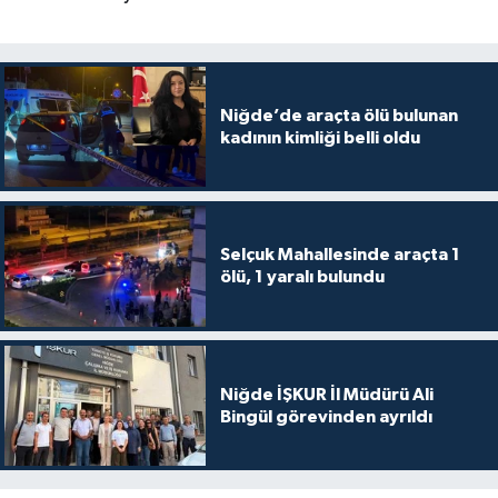
Niğde’de araçta ölü bulunan
kadının kimliği belli oldu
Selçuk Mahallesinde araçta 1
ölü, 1 yaralı bulundu
Niğde İŞKUR İl Müdürü Ali
Bingül görevinden ayrıldı