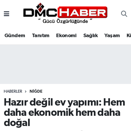
Gündem
Nöbetçi Eczaneler
Gündem
Tanıtım
Ekonomi
Sağlık
Yaşam
K
Tanıtım
Hava Durumu
Ekonomi
Trafik Durumu
Sağlık
Süper Lig Puan Durumu ve Fikstür
Yaşam
Tüm Manşetler
HABERLER
NIĞDE
Kültür
Son Dakika Haberleri
Hazır değil ev yapımı: Hem
daha ekonomik hem daha
Spor
Haber Arşivi
doğal
Siyaset