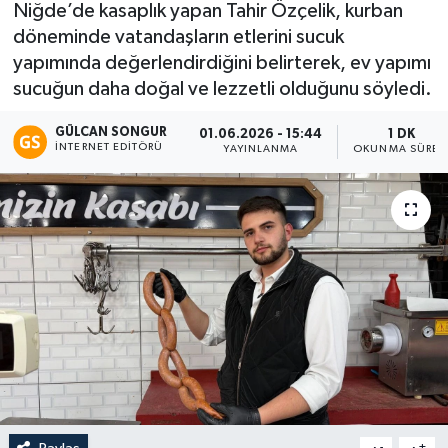
Niğde’de kasaplık yapan Tahir Özçelik, kurban
döneminde vatandaşların etlerini sucuk
Eğitim
yapımında değerlendirdiğini belirterek, ev yapımı
Teknoloji
sucuğun daha doğal ve lezzetli olduğunu söyledi.
GÜLCAN SONGUR
01.06.2026 - 15:44
1 DK
Asayiş
İNTERNET EDITÖRÜ
YAYINLANMA
OKUNMA SÜRES
Resmi İlan
-
+