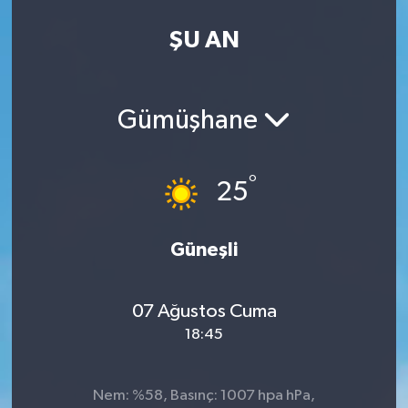
Eğitim
ŞU AN
Teknoloji
Gümüşhane
Asayiş
Resmi İlan
°
25
Güneşli
07 Ağustos Cuma
18:45
Nem: %58, Basınç: 1007 hpa hPa,