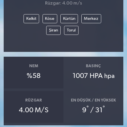
Rüzgar: 4.00 m/s
Kelkit
Köse
Kürtün
Merkez
Şiran
Torul
NEM
BASINÇ
%58
1007 HPA
hpa
RÜZGAR
EN DÜŞÜK / EN YÜKSEK
°
°
4.00 M/S
9
/ 31