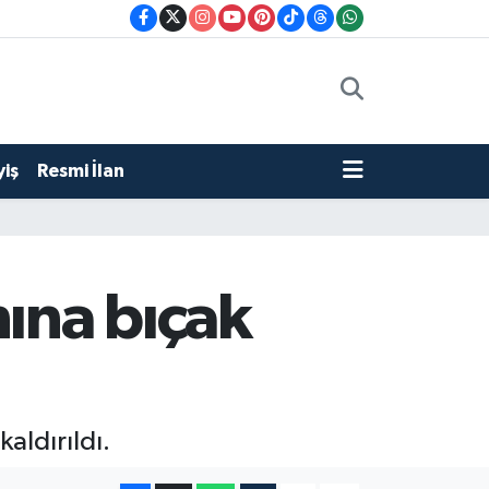
iş
Resmi İlan
nına bıçak
aldırıldı.