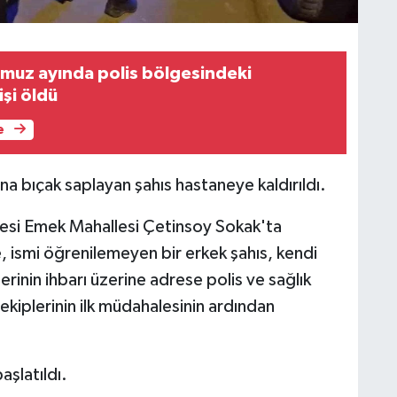
uz ayında polis bölgesindeki
işi öldü
e
na bıçak saplayan şahıs hastaneye kaldırıldı.
çesi Emek Mahallesi Çetinsoy Sokak'ta
, ismi öğrenilemeyen bir erkek şahıs, kendi
rinin ihbarı üzerine adrese polis ve sağlık
k ekiplerinin ilk müdahalesinin ardından
aşlatıldı.