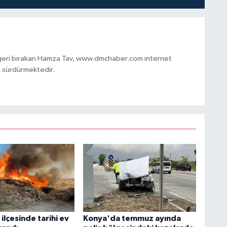
 geri bırakan Hamza Tav, www.dmchaber.com internet
i sürdürmektedir.
ilçesinde tarihi ev
Konya'da temmuz ayında