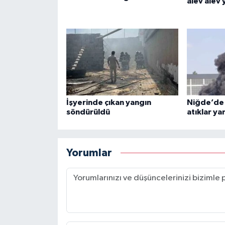
alev alev 
İşyerinde çıkan yangın
Niğde’de 
söndürüldü
atıklar ya
Yorumlar