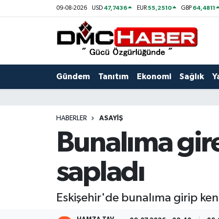
47,7436
55,2510
64,4811
09-08-2026
USD
EUR
GBP
Gündem
Nöbetçi Eczaneler
Tanıtım
Hava Durumu
Gündem
Tanıtım
Ekonomi
Sağlık
Y
Ekonomi
Trafik Durumu
Sağlık
Süper Lig Puan Durumu ve Fikstür
HABERLER
ASAYIŞ
Bunalıma gire
Yaşam
Tüm Manşetler
sapladı
Kültür
Son Dakika Haberleri
Spor
Haber Arşivi
Eskişehir'de bunalıma girip ken
Siyaset