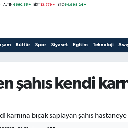
6660.55
13.779
64.998,24
ALTIN
BİST
BTC
aşam
Kültür
Spor
Siyaset
Eğitim
Teknoloji
Asay
n şahıs kendi kar
di karnına bıçak saplayan şahıs hastaneye k