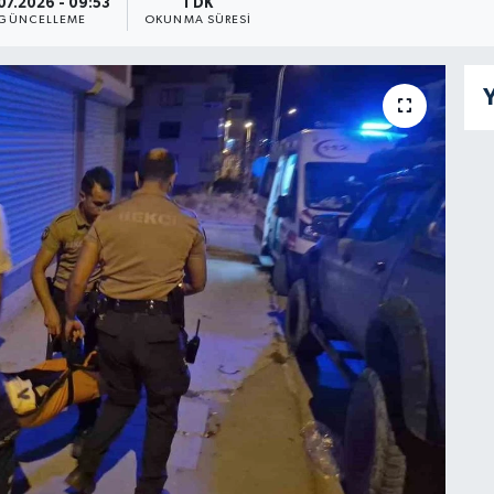
07.2026 - 09:53
1 DK
GÜNCELLEME
OKUNMA SÜRESI
Y