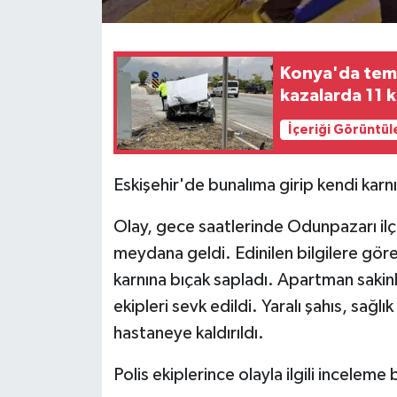
Konya'da temm
kazalarda 11 k
İçeriği Görüntül
Eskişehir'de bunalıma girip kendi karnı
Olay, gece saatlerinde Odunpazarı il
meydana geldi. Edinilen bilgilere göre
karnına bıçak sapladı. Apartman sakinle
ekipleri sevk edildi. Yaralı şahıs, sağlı
hastaneye kaldırıldı.
Polis ekiplerince olayla ilgili inceleme b