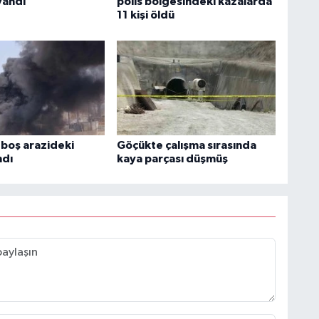
yandı
polis bölgesindeki kazalarda
11 kişi öldü
boş arazideki
Göçükte çalışma sırasında
ndı
kaya parçası düşmüş