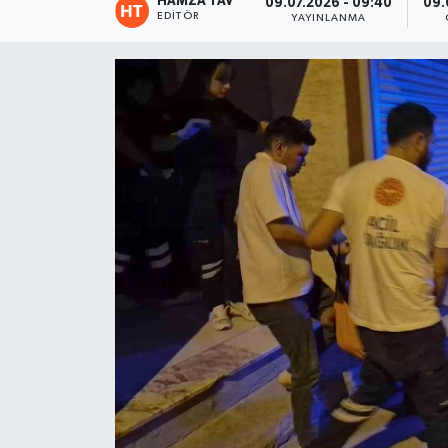
HAMZA TAV
09.07.2026 - 09:40
09.
EDITÖR
YAYINLANMA
Eğitim
Teknoloji
Asayiş
Resmi İlan