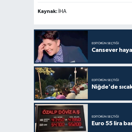
Kaynak:
İHA
EDITÖRÜN SEÇTIĞI
Cansever hayat
EDITÖRÜN SEÇTIĞI
Niğde'de sıcak
EDITÖRÜN SEÇTIĞI
Euro 55 lira ba