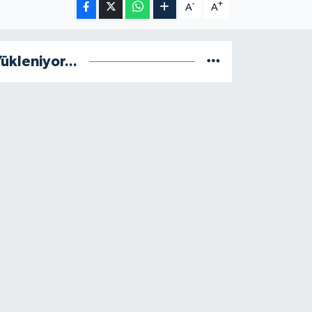
-
+
A
A
ükleniyor...