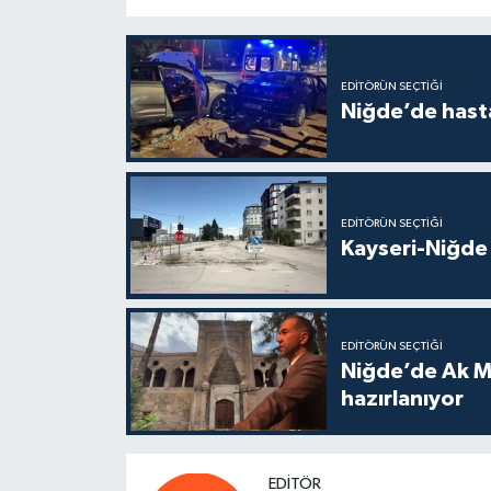
EDITÖRÜN SEÇTIĞI
Niğde’de hast
EDITÖRÜN SEÇTIĞI
Kayseri-Niğde 
EDITÖRÜN SEÇTIĞI
Niğde’de Ak M
hazırlanıyor
EDITÖR