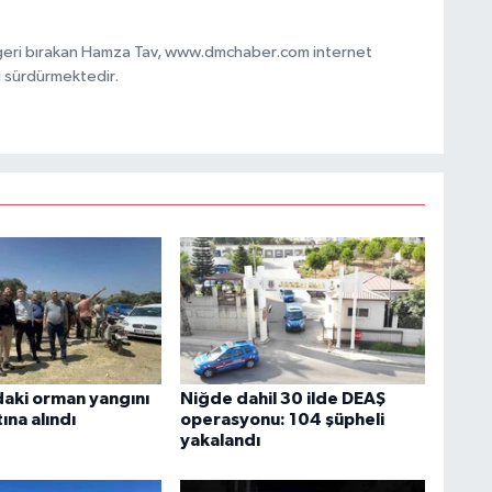
 geri bırakan Hamza Tav, www.dmchaber.com internet
i sürdürmektedir.
daki orman yangını
Niğde dahil 30 ilde DEAŞ
ına alındı
operasyonu: 104 şüpheli
yakalandı