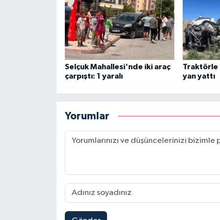
Selçuk Mahallesi'nde iki araç
Traktörle
çarpıştı: 1 yaralı
yan yattı
Yorumlar