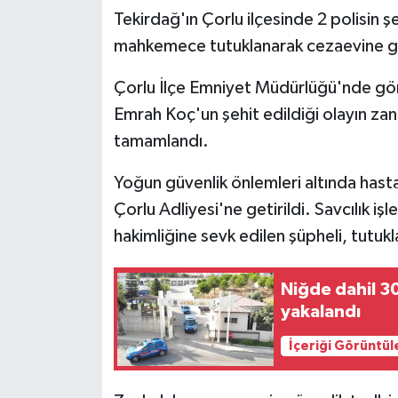
Tekirdağ'ın Çorlu ilçesinde 2 polisin şeh
mahkemece tutuklanarak cezaevine g
Çorlu İlçe Emniyet Müdürlüğü'nde göre
Emrah Koç'un şehit edildiği olayın zan
tamamlandı.
Yoğun güvenlik önlemleri altında hastan
Çorlu Adliyesi'ne getirildi. Savcılık i
hakimliğine sevk edilen şüpheli, tutuk
Niğde dahil 3
yakalandı
İçeriği Görüntül