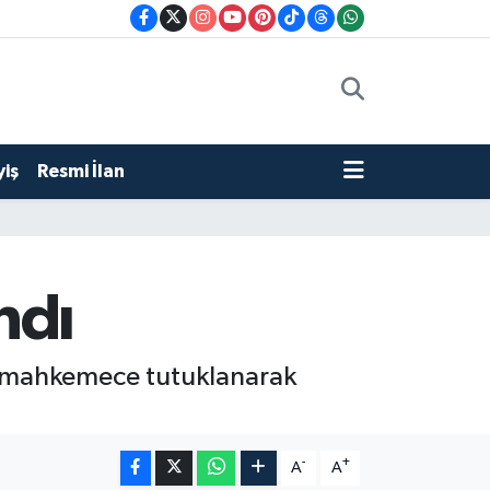
iş
Resmi İlan
ndı
dığı mahkemece tutuklanarak
-
+
A
A