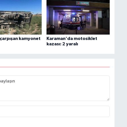
 çarpışan kamyonet
Karaman'da motosiklet
kazası: 2 yaralı