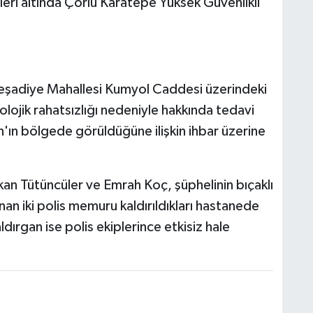
leri altında Çorlu Karatepe Yüksek Güvenlikli
 Reşadiye Mahallesi Kumyol Caddesi üzerindeki
lojik rahatsızlığı nedeniyle hakkında tedavi
n'ın bölgede görüldüğüne ilişkin ihbar üzerine
kan Tütüncüler ve Emrah Koç, şüphelinin bıçaklı
lanan iki polis memuru kaldırıldıkları hastanede
dırgan ise polis ekiplerince etkisiz hale