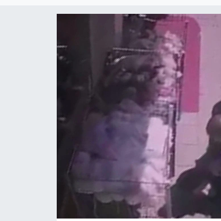
Eğitim
Teknoloji
Asayiş
Resmi İlan