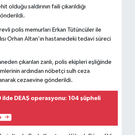
it olduğu saldırının faili çıkarıldığı
önderildi.
vli polis memurları Erkan Tütüncüler ile
lısı Orhan Altan'ın hastanedeki tedavi süreci
eden çıkarılan zanlı, polis ekipleri eşliğinde
şlemlerinin ardından nöbetçi sulh ceza
lanarak cezaevine gönderildi.
0 ilde DEAŞ operasyonu: 104 şüpheli
e