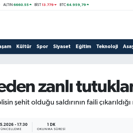
6660.55
13.779
64.959,79
ALTIN
BİST
BTC
aşam
Kültür
Spor
Siyaset
Eğitim
Teknoloji
Asay
 eden zanlı tutukla
lisin şehit olduğu saldırının faili çıkarıl
5.2026 - 17:30
1 DK
ÜNCELLEME
OKUNMA SÜRESI